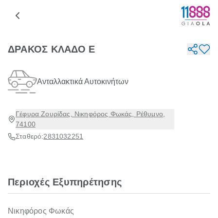
ΔΡΑΚΟΣ ΚΛΑΔΟ Ε
Ανταλλακτικά Αυτοκινήτων
Γέφυρα Ζουρίδας, Νικηφόρος Φωκάς, Ρέθυμνο,
74100
Σταθερό:
2831032251
Περιοχές Εξυπηρέτησης
Νικηφόρος Φωκάς