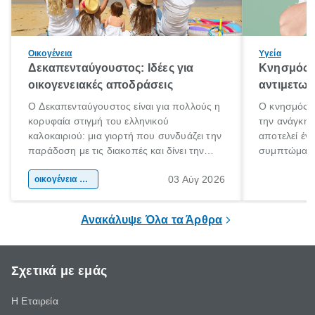
Οικογένεια
Υγεία
Δεκαπενταύγουστος: Ιδέες για
Κνησμός: 
οικογενειακές αποδράσεις
αντιμετωπ
Ο Δεκαπενταύγουστος είναι για πολλούς η
Ο κνησμός ε
κορυφαία στιγμή του ελληνικού
την ανάγκη 
καλοκαιριού: μια γιορτή που συνδυάζει την
αποτελεί έν
παράδοση με τις διακοπές και δίνει την
συμπτώματα
αφορμή για ταξίδια σε κάθε γωνιά της
άνθρωποι κά
03 Αύγ 2026
χώρας. Είτε πρόκειται για λίγες μέρες
οικογένεια & παιδί
πληροφορίες 
ξεγνοιασιάς είτε για μια σύντομη εξόρμηση.
καθώς μπορε
επιμένει για
Ανακάλυψε Όλα τα Άρθρα
Σχετικά με εμάς
Η Εταιρεία