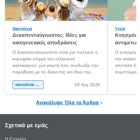
Οικογένεια
Υγεία
Δεκαπενταύγουστος: Ιδέες για
Κνησμός: 
οικογενειακές αποδράσεις
αντιμετωπ
Ο Δεκαπενταύγουστος είναι για πολλούς η
Ο κνησμός ε
κορυφαία στιγμή του ελληνικού
την ανάγκη 
καλοκαιριού: μια γιορτή που συνδυάζει την
αποτελεί έν
παράδοση με τις διακοπές και δίνει την
συμπτώματα
αφορμή για ταξίδια σε κάθε γωνιά της
άνθρωποι κά
03 Αύγ 2026
χώρας. Είτε πρόκειται για λίγες μέρες
οικογένεια & παιδί
πληροφορίες 
ξεγνοιασιάς είτε για μια σύντομη εξόρμηση.
καθώς μπορε
επιμένει για
Ανακάλυψε Όλα τα Άρθρα
Σχετικά με εμάς
Η Εταιρεία