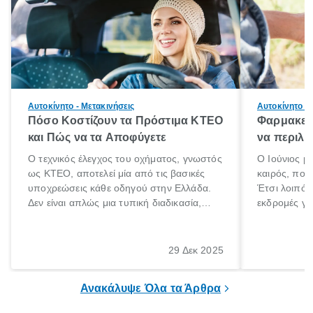
Αυτοκίνητο - Μετακινήσεις
Αυτοκίνητο - 
Πόσο Κοστίζουν τα Πρόστιμα ΚΤΕΟ
Φαρμακείο
και Πώς να τα Αποφύγετε
να περιλα
Ο τεχνικός έλεγχος του οχήματος, γνωστός
Ο Ιούνιος μ
ως ΚΤΕΟ, αποτελεί μία από τις βασικές
καιρός, που 
υποχρεώσεις κάθε οδηγού στην Ελλάδα.
Έτσι λοιπόν
Δεν είναι απλώς μια τυπική διαδικασία,
εκδρομές για
αλλά ένα ουσιαστικό μέτρο για την
ρυθμούς θα 
ασφάλεια των επιβατών, των άλλων
πηγαίνουμε 
οδηγών και του περιβάλλοντος. Ωστόσο,
29 Δεκ 2025
πολλοί ιδιοκτήτες οχημάτων αμελούν την
προθεσμία του ελέγχου.
Ανακάλυψε Όλα τα Άρθρα