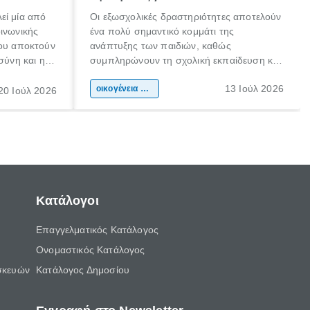
εί μία από
Οι εξωσχολικές δραστηριότητες αποτελούν
οινωνικής
ένα πολύ σημαντικό κομμάτι της
που αποκτούν
ανάπτυξης των παιδιών, καθώς
σύνη και η
συμπληρώνουν τη σχολική εκπαίδευση και
ιδιαίτερα
συμβάλλουν ουσιαστικά στη διαμόρφωση
13 Ιούλ 2026
κάθε
της προσωπικότητας, της κοινωνικότητας
οικογένεια & παιδί
20 Ιούλ 2026
ται από
και των δεξιοτήτων τους. Δεν είναι απλώς
ώσεις.
ένας τρόπος για να περνάει το παιδί τον
ελεύθερο χρόνο του.
Κατάλογοι
Επαγγελματικός Κατάλογος
Ονομαστικός Κατάλογος
σκευών
Κατάλογος Δημοσίου