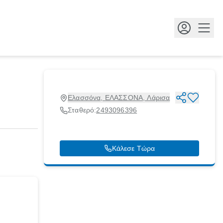
Κουμ
Ελασσόνα, ΕΛΑΣΣΟΝΑ, Λάρισα
Σταθερό:
2493096396
Κάλεσε Τώρα