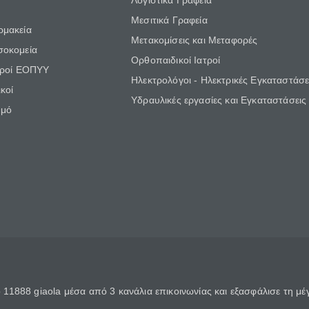
Λογιστικά Γραφεία
Μεσιτικά Γραφεία
ρμακεία
Μετακομίσεις και Μεταφορές
σοκομεία
Ορθοπαιδικοί Ιατροί
τροί ΕΟΠΥΥ
Ηλεκτρολόγοι - Ηλεκτρικές Εγκαταστάσε
κοί
Υδραυλικές εργασίες και Εγκαταστάσεις
θμό
11888 giaola μέσα από 3 κανάλια επικοινωνίας και εξασφάλισε τη μ