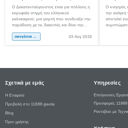
Ο Δεκαπενταύγουστος είναι για πολλούς η
Ο κνησμός ε
κορυφαία στιγμή του ελληνικού
την ανάγκη 
καλοκαιριού: μια γιορτή που συνδυάζει την
αποτελεί έν
παράδοση με τις διακοπές και δίνει την
συμπτώματα
αφορμή για ταξίδια σε κάθε γωνιά της
άνθρωποι κά
03 Αύγ 2026
χώρας. Είτε πρόκειται για λίγες μέρες
οικογένεια & παιδί
πληροφορίες
ξεγνοιασιάς είτε για μια σύντομη εξόρμηση.
καθώς μπορε
επιμένει γι
Σχετικά με εμάς
Υπηρεσίες
Επείγουσες Εργασ
Η Εταιρεία
Προσφορές 11888 
Προβολή στο 11888 giaola
Ραντεβού με Τεχνι
Blog
Όροι χρήσης