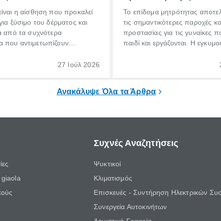
ίναι η αίσθηση που προκαλεί
Το επίδομα μητρότητας αποτελ
για ξύσιμο του δέρματος και
τις σημαντικότερες παροχές κ
α από τα συχνότερα
προστασίας για τις γυναίκες 
 που αντιμετωπίζουν
παιδί και εργάζονται. Η εγκυμο
θε ηλικίας. Πολλοί αναζητούν
γέννηση ενός παιδιού είναι μια 
 για το «κνησμός τι είναι»,
σημαντική περίοδος στη ζωή 
27 Ιούλ 2026
ί να εμφανιστεί ξαφνικά ή να
οικογένειας, η οποία συνοδεύε
α μεγάλο χρονικό διάστημα.
αυξημένες ανάγκες και υποχρε
Ανακάλυψε Όλα τα Άρθρα
Συχνές Αναζητήσεις
ίες
Ψυκτικοί
giaola
Κλιματισμός
κούς
Επισκευές - Συντήρηση Ηλεκτρικών Συ
Συνεργεία Αυτοκινήτων