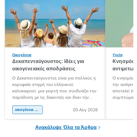
Οικογένεια
Υγεία
Δεκαπενταύγουστος: Ιδέες για
Κνησμός: 
οικογενειακές αποδράσεις
αντιμετωπ
Ο Δεκαπενταύγουστος είναι για πολλούς η
Ο κνησμός ε
κορυφαία στιγμή του ελληνικού
την ανάγκη 
καλοκαιριού: μια γιορτή που συνδυάζει την
αποτελεί έν
παράδοση με τις διακοπές και δίνει την
συμπτώματα
αφορμή για ταξίδια σε κάθε γωνιά της
άνθρωποι κά
03 Αύγ 2026
χώρας. Είτε πρόκειται για λίγες μέρες
οικογένεια & παιδί
πληροφορίες 
ξεγνοιασιάς είτε για μια σύντομη εξόρμηση.
καθώς μπορε
επιμένει για
Ανακάλυψε Όλα τα Άρθρα