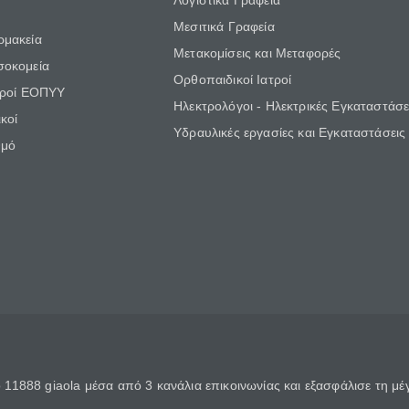
Λογιστικά Γραφεία
Μεσιτικά Γραφεία
ρμακεία
Μετακομίσεις και Μεταφορές
σοκομεία
Ορθοπαιδικοί Ιατροί
τροί ΕΟΠΥΥ
Ηλεκτρολόγοι - Ηλεκτρικές Εγκαταστάσε
κοί
Υδραυλικές εργασίες και Εγκαταστάσεις
θμό
11888 giaola μέσα από 3 κανάλια επικοινωνίας και εξασφάλισε τη μ