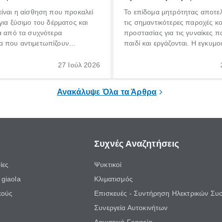
ίναι η αίσθηση που προκαλεί
Το επίδομα μητρότητας αποτελ
για ξύσιμο του δέρματος και
τις σημαντικότερες παροχές κ
α από τα συχνότερα
προστασίας για τις γυναίκες 
 που αντιμετωπίζουν
παιδί και εργάζονται. Η εγκυμο
θε ηλικίας. Πολλοί αναζητούν
γέννηση ενός παιδιού είναι μια 
 για το «κνησμός τι είναι»,
σημαντική περίοδος στη ζωή 
27 Ιούλ 2026
ί να εμφανιστεί ξαφνικά ή να
οικογένειας, η οποία συνοδεύε
α μεγάλο χρονικό διάστημα.
αυξημένες ανάγκες και υποχρε
Ανακάλυψε Όλα τα Άρθρα
Συχνές Αναζητήσεις
ίες
Ψυκτικοί
giaola
Κλιματισμός
κούς
Επισκευές - Συντήρηση Ηλεκτρικών Συ
Συνεργεία Αυτοκινήτων