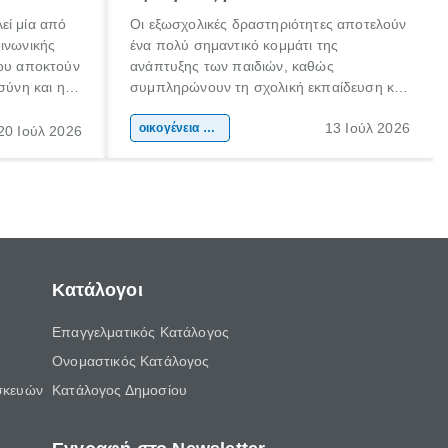
εί μία από
Οι εξωσχολικές δραστηριότητες αποτελούν
οινωνικής
ένα πολύ σημαντικό κομμάτι της
που αποκτούν
ανάπτυξης των παιδιών, καθώς
σύνη και η
συμπληρώνουν τη σχολική εκπαίδευση και
ιδιαίτερα
συμβάλλουν ουσιαστικά στη διαμόρφωση
13 Ιούλ 2026
κάθε
της προσωπικότητας, της κοινωνικότητας
οικογένεια & παιδί
20 Ιούλ 2026
ται από
και των δεξιοτήτων τους. Δεν είναι απλώς
ώσεις.
ένας τρόπος για να περνάει το παιδί τον
ελεύθερο χρόνο του.
Κατάλογοι
Επαγγελματικός Κατάλογος
Ονομαστικός Κατάλογος
σκευών
Κατάλογος Δημοσίου