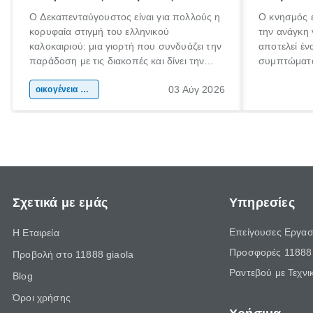
Ο Δεκαπενταύγουστος είναι για πολλούς η
Ο κνησμός ε
κορυφαία στιγμή του ελληνικού
την ανάγκη 
καλοκαιριού: μια γιορτή που συνδυάζει την
αποτελεί έν
παράδοση με τις διακοπές και δίνει την
συμπτώματα
αφορμή για ταξίδια σε κάθε γωνιά της
άνθρωποι κά
03 Αύγ 2026
χώρας. Είτε πρόκειται για λίγες μέρες
οικογένεια & παιδί
πληροφορίες
ξεγνοιασιάς είτε για μια σύντομη εξόρμηση.
καθώς μπορε
επιμένει γι
Σχετικά με εμάς
Υπηρεσίες
Επείγουσες Εργασ
Η Εταιρεία
Προσφορές 11888 
Προβολή στο 11888 giaola
Ραντεβού με Τεχνι
Blog
Όροι χρήσης