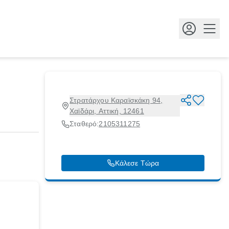
Κουμ
Στρατάρχου Καραϊσκάκη 94,
Χαϊδάρι, Αττική, 12461
Σταθερό:
2105311275
Κάλεσε Τώρα