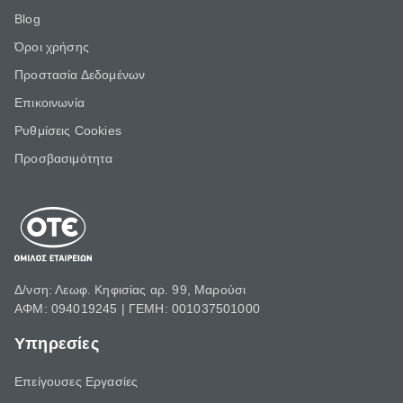
Blog
Όροι χρήσης
Προστασία Δεδομένων
Επικοινωνία
Ρυθμίσεις Cookies
Προσβασιμότητα
Δ/νση: Λεωφ. Κηφισίας αρ. 99, Μαρούσι
ΑΦΜ: 094019245 | ΓΕΜΗ: 001037501000
Υπηρεσίες
Επείγουσες Εργασίες