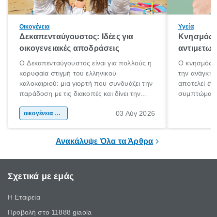
Οικογένεια
Υγεία
Δεκαπενταύγουστος: Ιδέες για
Κνησμός: 
οικογενειακές αποδράσεις
αντιμετωπ
Ο Δεκαπενταύγουστος είναι για πολλούς η
Ο κνησμός ε
κορυφαία στιγμή του ελληνικού
την ανάγκη 
καλοκαιριού: μια γιορτή που συνδυάζει την
αποτελεί έν
παράδοση με τις διακοπές και δίνει την
συμπτώματα
αφορμή για ταξίδια σε κάθε γωνιά της
άνθρωποι κά
03 Αύγ 2026
χώρας. Είτε πρόκειται για λίγες μέρες
οικογένεια & παιδί
πληροφορίες 
ξεγνοιασιάς είτε για μια σύντομη εξόρμηση.
καθώς μπορε
επιμένει για
Ανακάλυψε Όλα τα Άρθρα
Σχετικά με εμάς
Η Εταιρεία
Προβολή στο 11888 giaola