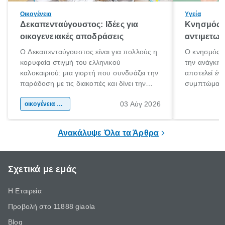
Οικογένεια
Υγεία
Δεκαπενταύγουστος: Ιδέες για
Κνησμός: 
οικογενειακές αποδράσεις
αντιμετωπ
Ο Δεκαπενταύγουστος είναι για πολλούς η
Ο κνησμός ε
κορυφαία στιγμή του ελληνικού
την ανάγκη 
καλοκαιριού: μια γιορτή που συνδυάζει την
αποτελεί έν
παράδοση με τις διακοπές και δίνει την
συμπτώματα
αφορμή για ταξίδια σε κάθε γωνιά της
άνθρωποι κά
03 Αύγ 2026
χώρας. Είτε πρόκειται για λίγες μέρες
οικογένεια & παιδί
πληροφορίες 
ξεγνοιασιάς είτε για μια σύντομη εξόρμηση.
καθώς μπορε
επιμένει για
Ανακάλυψε Όλα τα Άρθρα
Σχετικά με εμάς
Η Εταιρεία
Προβολή στο 11888 giaola
Blog