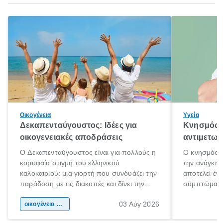
Οικογένεια
Υγεία
Δεκαπενταύγουστος: Ιδέες για
Κνησμός: 
οικογενειακές αποδράσεις
αντιμετωπ
Ο Δεκαπενταύγουστος είναι για πολλούς η
Ο κνησμός ε
κορυφαία στιγμή του ελληνικού
την ανάγκη 
καλοκαιριού: μια γιορτή που συνδυάζει την
αποτελεί έν
παράδοση με τις διακοπές και δίνει την
συμπτώματα
αφορμή για ταξίδια σε κάθε γωνιά της
άνθρωποι κά
03 Αύγ 2026
χώρας. Είτε πρόκειται για λίγες μέρες
οικογένεια & παιδί
πληροφορίες 
ξεγνοιασιάς είτε για μια σύντομη εξόρμηση.
καθώς μπορε