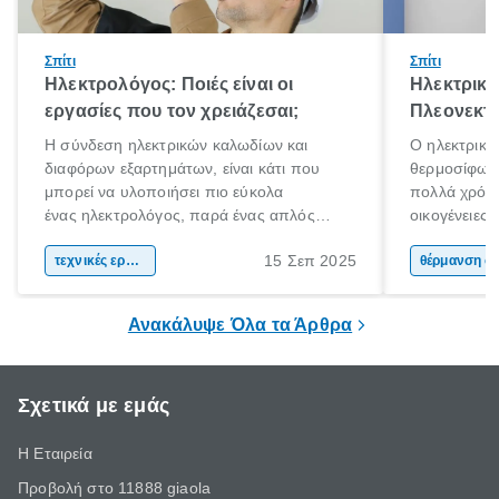
Σπίτι
Σπίτι
Ηλεκτρολόγος: Ποιές είναι οι
Ηλεκτρικό
εργασίες που τον χρειάζεσαι;
Πλεονεκτή
Η σύνδεση ηλεκτρικών καλωδίων και
Ο ηλεκτρικό
διαφόρων εξαρτημάτων, είναι κάτι που
θερμοσίφωνα
μπορεί να υλοποιήσει πιο εύκολα
πολλά χρόνι
ένας ηλεκτρολόγος, παρά ένας απλός
οικογένειες
άνθρωπος. Τα ηλεκτρικά συστήματα είναι
χαρακτηριστ
15 Σεπ 2025
περίπλοκα και επικίνδυνα. Αν έχεις στο νου
τεχνικές εργασίες
θέρμανσης ν
θέρμαν
σου να πραγματοποιήσεις ηλεκτρικές
εμφάνιση κα
εργασίες στο χώρο σου, η πρόσληψη ενός
ηλιακού ήρθ
Ανακάλυψε Όλα τα Άρθρα
ηλεκτρολόγου είναι πιθανόν απαραίτητη.
Σχετικά με εμάς
Η Εταιρεία
Προβολή στο 11888 giaola