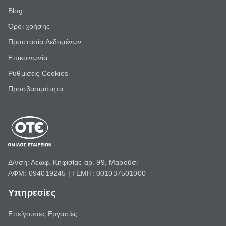
Blog
Όροι χρήσης
Προστασία Δεδομένων
Επικοινωνία
Ρυθμίσεις Cookies
Προσβασιμότητα
Δ/νση: Λεωφ. Κηφισίας αρ. 99, Μαρούσι
ΑΦΜ: 094019245 | ΓΕΜΗ: 001037501000
Υπηρεσίες
Επείγουσες Εργασίες