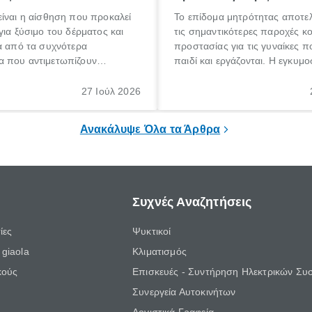
ίναι η αίσθηση που προκαλεί
Το επίδομα μητρότητας αποτελ
για ξύσιμο του δέρματος και
τις σημαντικότερες παροχές κ
α από τα συχνότερα
προστασίας για τις γυναίκες 
 που αντιμετωπίζουν
παιδί και εργάζονται. Η εγκυμο
θε ηλικίας. Πολλοί αναζητούν
γέννηση ενός παιδιού είναι μια 
 για το «κνησμός τι είναι»,
σημαντική περίοδος στη ζωή 
27 Ιούλ 2026
ί να εμφανιστεί ξαφνικά ή να
οικογένειας, η οποία συνοδεύε
α μεγάλο χρονικό διάστημα.
αυξημένες ανάγκες και υποχρε
Ανακάλυψε Όλα τα Άρθρα
Συχνές Αναζητήσεις
ίες
Ψυκτικοί
giaola
Κλιματισμός
κούς
Επισκευές - Συντήρηση Ηλεκτρικών Συ
Συνεργεία Αυτοκινήτων