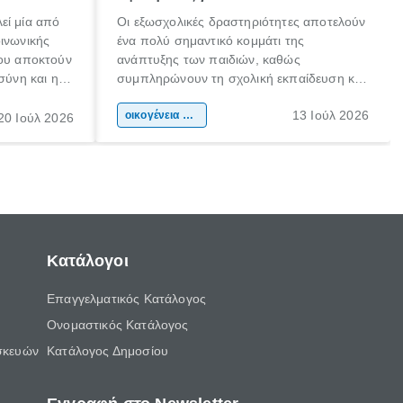
εί μία από
Οι εξωσχολικές δραστηριότητες αποτελούν
οινωνικής
ένα πολύ σημαντικό κομμάτι της
που αποκτούν
ανάπτυξης των παιδιών, καθώς
σύνη και η
συμπληρώνουν τη σχολική εκπαίδευση και
ιδιαίτερα
συμβάλλουν ουσιαστικά στη διαμόρφωση
13 Ιούλ 2026
κάθε
της προσωπικότητας, της κοινωνικότητας
οικογένεια & παιδί
20 Ιούλ 2026
ται από
και των δεξιοτήτων τους. Δεν είναι απλώς
ώσεις.
ένας τρόπος για να περνάει το παιδί τον
ελεύθερο χρόνο του.
Κατάλογοι
Επαγγελματικός Κατάλογος
Ονομαστικός Κατάλογος
σκευών
Κατάλογος Δημοσίου