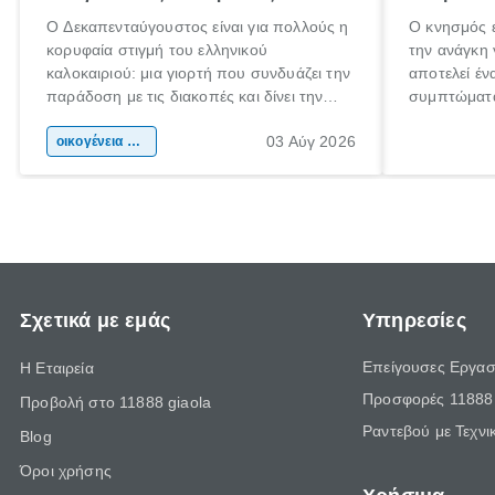
Ο Δεκαπενταύγουστος είναι για πολλούς η
Ο κνησμός ε
κορυφαία στιγμή του ελληνικού
την ανάγκη 
καλοκαιριού: μια γιορτή που συνδυάζει την
αποτελεί έν
παράδοση με τις διακοπές και δίνει την
συμπτώματα
αφορμή για ταξίδια σε κάθε γωνιά της
άνθρωποι κά
03 Αύγ 2026
χώρας. Είτε πρόκειται για λίγες μέρες
οικογένεια & παιδί
πληροφορίες
ξεγνοιασιάς είτε για μια σύντομη εξόρμηση.
καθώς μπορε
επιμένει γι
Σχετικά με εμάς
Υπηρεσίες
Επείγουσες Εργασ
Η Εταιρεία
Προσφορές 11888 
Προβολή στο 11888 giaola
Ραντεβού με Τεχνι
Blog
Όροι χρήσης