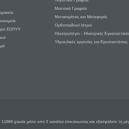
Λογιστικά Γραφεία
Μεσιτικά Γραφεία
ρμακεία
Μετακομίσεις και Μεταφορές
σοκομεία
Ορθοπαιδικοί Ιατροί
τροί ΕΟΠΥΥ
Ηλεκτρολόγοι - Ηλεκτρικές Εγκαταστάσε
κοί
Υδραυλικές εργασίες και Εγκαταστάσεις
θμό
11888 giaola μέσα από 3 κανάλια επικοινωνίας και εξασφάλισε τη μ