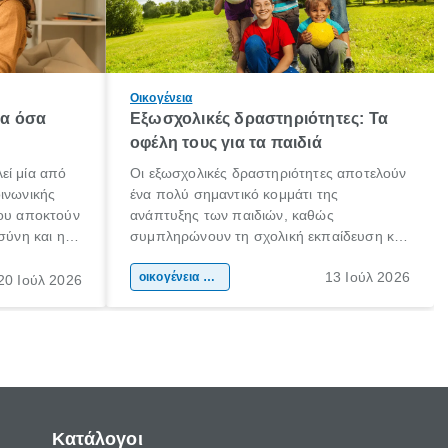
Οικογένεια
λα όσα
Εξωσχολικές δραστηριότητες: Τα
οφέλη τους για τα παιδιά
εί μία από
Οι εξωσχολικές δραστηριότητες αποτελούν
οινωνικής
ένα πολύ σημαντικό κομμάτι της
που αποκτούν
ανάπτυξης των παιδιών, καθώς
σύνη και η
συμπληρώνουν τη σχολική εκπαίδευση και
ιδιαίτερα
συμβάλλουν ουσιαστικά στη διαμόρφωση
13 Ιούλ 2026
κάθε
της προσωπικότητας, της κοινωνικότητας
οικογένεια & παιδί
20 Ιούλ 2026
ται από
και των δεξιοτήτων τους. Δεν είναι απλώς
ώσεις.
ένας τρόπος για να περνάει το παιδί τον
ελεύθερο χρόνο του.
Κατάλογοι