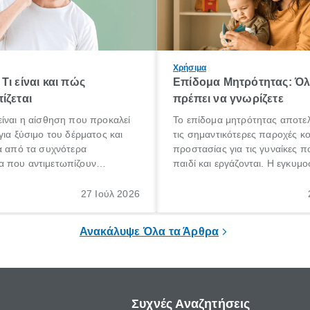
Χρήσιμα
Τι είναι και πώς
Επίδομα Μητρότητας: Ό
ίζεται
πρέπει να γνωρίζετε
ίναι η αίσθηση που προκαλεί
Το επίδομα μητρότητας αποτελ
για ξύσιμο του δέρματος και
τις σημαντικότερες παροχές κ
α από τα συχνότερα
προστασίας για τις γυναίκες 
 που αντιμετωπίζουν
παιδί και εργάζονται. Η εγκυμο
θε ηλικίας. Πολλοί αναζητούν
γέννηση ενός παιδιού είναι μια 
 για το «κνησμός τι είναι»,
σημαντική περίοδος στη ζωή 
27 Ιούλ 2026
ί να εμφανιστεί ξαφνικά ή να
οικογένειας, η οποία συνοδεύε
α μεγάλο χρονικό διάστημα.
αυξημένες ανάγκες και υποχρε
Ανακάλυψε Όλα τα Άρθρα
Συχνές Αναζητήσεις