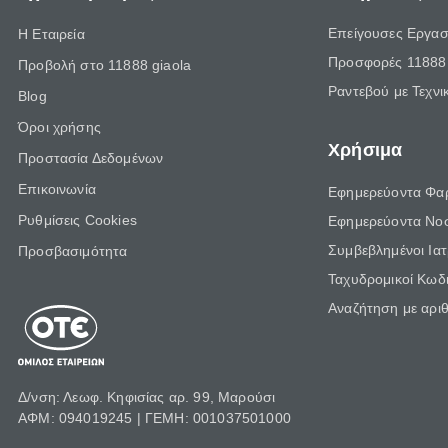
Επείγουσες Εργασ
Η Εταιρεία
Προσφορές 11888 
Προβολή στο 11888 giaola
Ραντεβού με Τεχνι
Blog
Όροι χρήσης
Χρήσιμα
Προστασία Δεδομένων
Επικοινωνία
Εφημερεύοντα Φα
Ρυθμίσεις Cookies
Εφημερεύοντα Νο
Συμβεβλημένοι Ια
Προσβασιμότητα
Ταχυδρομικοί Κωδι
Αναζήτηση με αρι
Δ/νση: Λεωφ. Κηφισίας αρ. 99, Μαρούσι
ΑΦΜ: 094019245 | ΓΕΜΗ: 001037501000