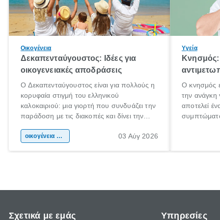
Οικογένεια
Υγεία
Δεκαπενταύγουστος: Ιδέες για
Κνησμός: 
οικογενειακές αποδράσεις
αντιμετωπ
Ο Δεκαπενταύγουστος είναι για πολλούς η
Ο κνησμός ε
κορυφαία στιγμή του ελληνικού
την ανάγκη 
καλοκαιριού: μια γιορτή που συνδυάζει την
αποτελεί έν
παράδοση με τις διακοπές και δίνει την
συμπτώματα
αφορμή για ταξίδια σε κάθε γωνιά της
άνθρωποι κά
03 Αύγ 2026
χώρας. Είτε πρόκειται για λίγες μέρες
οικογένεια & παιδί
πληροφορίες
ξεγνοιασιάς είτε για μια σύντομη εξόρμηση.
καθώς μπορε
επιμένει γι
Σχετικά με εμάς
Υπηρεσίες