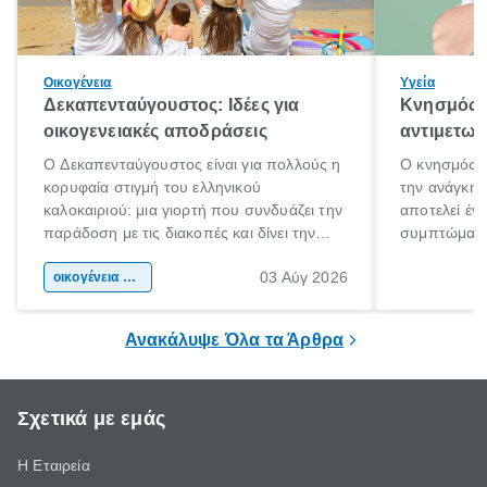
Οικογένεια
Υγεία
Δεκαπενταύγουστος: Ιδέες για
Κνησμός: 
οικογενειακές αποδράσεις
αντιμετωπ
Ο Δεκαπενταύγουστος είναι για πολλούς η
Ο κνησμός ε
κορυφαία στιγμή του ελληνικού
την ανάγκη 
καλοκαιριού: μια γιορτή που συνδυάζει την
αποτελεί έν
παράδοση με τις διακοπές και δίνει την
συμπτώματα
αφορμή για ταξίδια σε κάθε γωνιά της
άνθρωποι κά
03 Αύγ 2026
χώρας. Είτε πρόκειται για λίγες μέρες
οικογένεια & παιδί
πληροφορίες 
ξεγνοιασιάς είτε για μια σύντομη εξόρμηση.
καθώς μπορε
επιμένει για
Ανακάλυψε Όλα τα Άρθρα
Σχετικά με εμάς
Η Εταιρεία