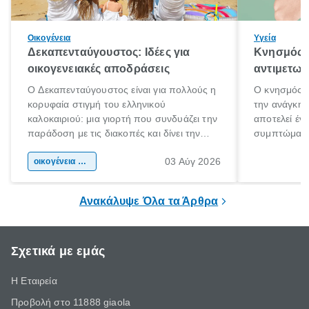
Οικογένεια
Υγεία
Δεκαπενταύγουστος: Ιδέες για
Κνησμός: 
οικογενειακές αποδράσεις
αντιμετωπ
Ο Δεκαπενταύγουστος είναι για πολλούς η
Ο κνησμός ε
κορυφαία στιγμή του ελληνικού
την ανάγκη 
καλοκαιριού: μια γιορτή που συνδυάζει την
αποτελεί έν
παράδοση με τις διακοπές και δίνει την
συμπτώματα
αφορμή για ταξίδια σε κάθε γωνιά της
άνθρωποι κά
03 Αύγ 2026
χώρας. Είτε πρόκειται για λίγες μέρες
οικογένεια & παιδί
πληροφορίες 
ξεγνοιασιάς είτε για μια σύντομη εξόρμηση.
καθώς μπορε
επιμένει για
Ανακάλυψε Όλα τα Άρθρα
Σχετικά με εμάς
Η Εταιρεία
Προβολή στο 11888 giaola