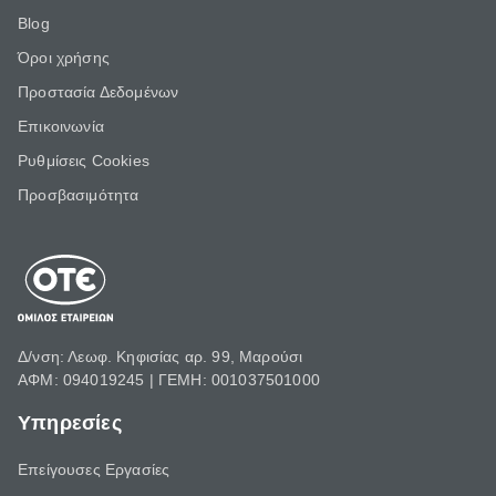
Blog
Όροι χρήσης
Προστασία Δεδομένων
Επικοινωνία
Ρυθμίσεις Cookies
Προσβασιμότητα
Δ/νση: Λεωφ. Κηφισίας αρ. 99, Μαρούσι
ΑΦΜ: 094019245 | ΓΕΜΗ: 001037501000
Υπηρεσίες
Επείγουσες Εργασίες