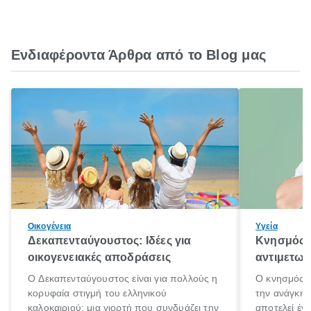
Ενδιαφέροντα Άρθρα από το Blog μας
Οικογένεια
Υγεία
Δεκαπενταύγουστος: Ιδέες για
Κνησμός: 
οικογενειακές αποδράσεις
αντιμετωπ
Ο Δεκαπενταύγουστος είναι για πολλούς η
Ο κνησμός ε
κορυφαία στιγμή του ελληνικού
την ανάγκη 
καλοκαιριού: μια γιορτή που συνδυάζει την
αποτελεί έν