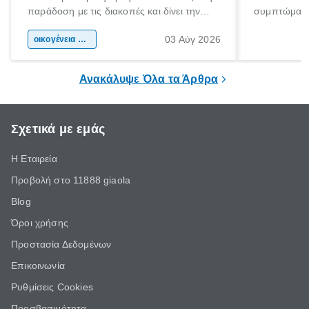
παράδοση με τις διακοπές και δίνει την
συμπτώματα
αφορμή για ταξίδια σε κάθε γωνιά της
άνθρωποι κά
03 Αύγ 2026
χώρας. Είτε πρόκειται για λίγες μέρες
οικογένεια & παιδί
πληροφορίες 
ξεγνοιασιάς είτε για μια σύντομη εξόρμηση.
καθώς μπορε
επιμένει για
Ανακάλυψε Όλα τα Άρθρα
Σχετικά με εμάς
Η Εταιρεία
Προβολή στο 11888 giaola
Blog
Όροι χρήσης
Προστασία Δεδομένων
Επικοινωνία
Ρυθμίσεις Cookies
Προσβασιμότητα