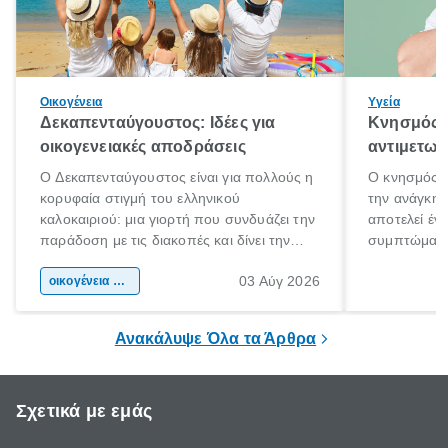
Οικογένεια
Υγεία
Δεκαπενταύγουστος: Ιδέες για
Κνησμός: 
οικογενειακές αποδράσεις
αντιμετωπ
Ο Δεκαπενταύγουστος είναι για πολλούς η
Ο κνησμός ε
κορυφαία στιγμή του ελληνικού
την ανάγκη 
καλοκαιριού: μια γιορτή που συνδυάζει την
αποτελεί έν
παράδοση με τις διακοπές και δίνει την
συμπτώματα
αφορμή για ταξίδια σε κάθε γωνιά της
άνθρωποι κά
03 Αύγ 2026
χώρας. Είτε πρόκειται για λίγες μέρες
οικογένεια & παιδί
πληροφορίες 
ξεγνοιασιάς είτε για μια σύντομη εξόρμηση.
καθώς μπορε
επιμένει για
Ανακάλυψε Όλα τα Άρθρα
Σχετικά με εμάς