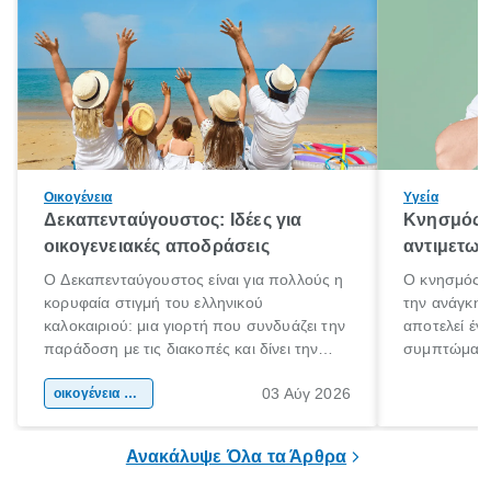
Οικογένεια
Υγεία
Δεκαπενταύγουστος: Ιδέες για
Κνησμός: 
οικογενειακές αποδράσεις
αντιμετωπ
Ο Δεκαπενταύγουστος είναι για πολλούς η
Ο κνησμός ε
κορυφαία στιγμή του ελληνικού
την ανάγκη 
καλοκαιριού: μια γιορτή που συνδυάζει την
αποτελεί έν
παράδοση με τις διακοπές και δίνει την
συμπτώματα
αφορμή για ταξίδια σε κάθε γωνιά της
άνθρωποι κά
03 Αύγ 2026
χώρας. Είτε πρόκειται για λίγες μέρες
οικογένεια & παιδί
πληροφορίες 
ξεγνοιασιάς είτε για μια σύντομη εξόρμηση.
καθώς μπορε
επιμένει για
Ανακάλυψε Όλα τα Άρθρα