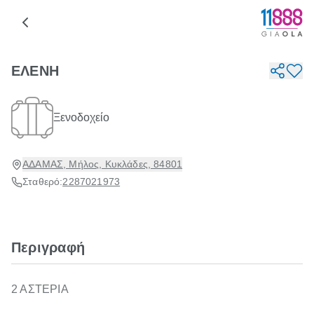
ΕΛΕΝΗ
Ξενοδοχείο
ΑΔΑΜΑΣ, Μήλος, Κυκλάδες, 84801
Σταθερό:
2287021973
Περιγραφή
2 ΑΣΤΕΡΙΑ