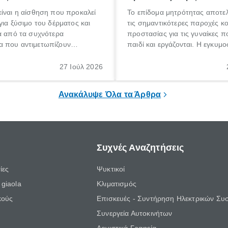
ίναι η αίσθηση που προκαλεί
Το επίδομα μητρότητας αποτελ
για ξύσιμο του δέρματος και
τις σημαντικότερες παροχές κ
α από τα συχνότερα
προστασίας για τις γυναίκες 
 που αντιμετωπίζουν
παιδί και εργάζονται. Η εγκυμο
θε ηλικίας. Πολλοί αναζητούν
γέννηση ενός παιδιού είναι μια 
 για το «κνησμός τι είναι»,
σημαντική περίοδος στη ζωή 
27 Ιούλ 2026
ί να εμφανιστεί ξαφνικά ή να
οικογένειας, η οποία συνοδεύε
α μεγάλο χρονικό διάστημα.
αυξημένες ανάγκες και υποχρε
Ανακάλυψε Όλα τα Άρθρα
Συχνές Αναζητήσεις
ίες
Ψυκτικοί
giaola
Κλιματισμός
κούς
Επισκευές - Συντήρηση Ηλεκτρικών Συ
Συνεργεία Αυτοκινήτων