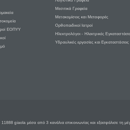
Λογιστικά Γραφεία
Μεσιτικά Γραφεία
ρμακεία
Μετακομίσεις και Μεταφορές
σοκομεία
Ορθοπαιδικοί Ιατροί
τροί ΕΟΠΥΥ
Ηλεκτρολόγοι - Ηλεκτρικές Εγκαταστάσε
κοί
Υδραυλικές εργασίες και Εγκαταστάσεις
θμό
11888 giaola μέσα από 3 κανάλια επικοινωνίας και εξασφάλισε τη μ