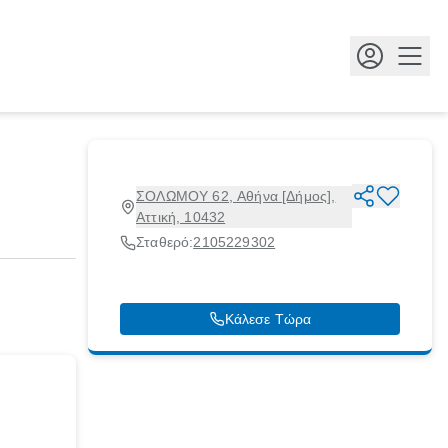
Κουμ
ΣΟΛΩΜΟΥ 62, Αθήνα [Δήμος],
Αττική, 10432
Σταθερό:
2105229302
Κάλεσε Τώρα