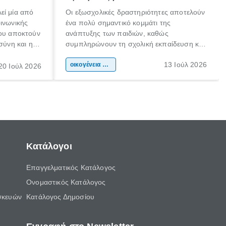
εί μία από
Οι εξωσχολικές δραστηριότητες αποτελούν
οινωνικής
ένα πολύ σημαντικό κομμάτι της
που αποκτούν
ανάπτυξης των παιδιών, καθώς
σύνη και η
συμπληρώνουν τη σχολική εκπαίδευση και
ιδιαίτερα
συμβάλλουν ουσιαστικά στη διαμόρφωση
13 Ιούλ 2026
κάθε
της προσωπικότητας, της κοινωνικότητας
οικογένεια & παιδί
20 Ιούλ 2026
ται από
και των δεξιοτήτων τους. Δεν είναι απλώς
ώσεις.
ένας τρόπος για να περνάει το παιδί τον
ελεύθερο χρόνο του.
Κατάλογοι
Επαγγελματικός Κατάλογος
Ονομαστικός Κατάλογος
σκευών
Κατάλογος Δημοσίου