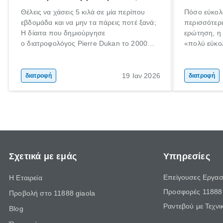
Θέλεις να χάσεις 5 κιλά σε μία περίπου
Πόσο εύκολ
εβδομάδα και να μην τα πάρεις ποτέ ξανά;
περισσότερ
Η δίαιτα που δημιούργησε
ερώτηση, η
ο διατροφολόγος Pierre Dukan το 2000
«πολύ εύκο
μπορεί να δώσει τέτοιες υποσχέσεις.
τρώω κρέας
Χαμηλές σε λιπαρά πηγές πρωτεϊνών,
ελάχιστοι εί
δημητριακά ολικής άλεσης, άφθονο νερό,
ακόμα λιγότ
19 Ιαν 2026
διατροφή
διατροφή
και ένας ημερήσιος περίπατος 20 λεπτών
γιατί θα πρ
είναι τα κλειδιά της.
τρώνε κρέας
Σχετικά με εμάς
Υπηρεσίες
Επείγουσες Εργασ
Η Εταιρεία
Προσφορές 11888 
Προβολή στο 11888 giaola
Ραντεβού με Τεχνι
Blog