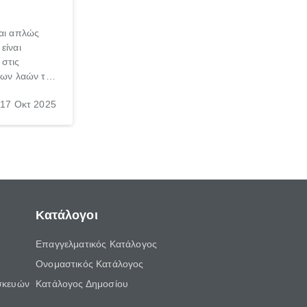
ναι απλώς
είναι
 στις
 των λαών της
σκα, φυσικά
17 Οκτ 2025
 η διατροφή
 ως μια από
οφής.
Κατάλογοι
Επαγγελματικός Κατάλογος
Ονομαστικός Κατάλογος
σκευών
Κατάλογος Δημοσίου