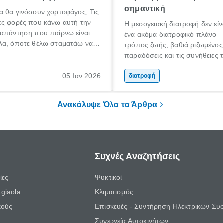
σημαντική
α θα γινόσουν χορτοφάγος; Τις
ες φορές που κάνω αυτή την
Η μεσογειακή διατροφή δεν εί
 απάντηση που παίρνω είναι
ένα ακόμα διατροφικό πλάνο – 
λα, όποτε θέλω σταματάω να
τρόπος ζωής, βαθιά ριζωμένος
». Από όσους το λένε όμως
παραδόσεις και τις συνήθειες
ναι εκείνοι που το εννοούν και
Μεσογείου. Βασισμένη σε φρέ
εροι εκείνοι που το κάνουν. Και
05 Ιαν 2026
και ανεπεξέργαστα υλικά, αυτή
διατροφή
έπει όλοι να σταματήσουν να
έχει αναγνωριστεί παγκοσμίως
;
τις πιο υγιεινές επιλογές διατρ
Ανακάλυψε Όλα τα Άρθρα
Συχνές Αναζητήσεις
ίες
Ψυκτικοί
giaola
Κλιματισμός
κούς
Επισκευές - Συντήρηση Ηλεκτρικών Συ
Συνεργεία Αυτοκινήτων