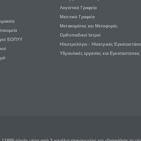
Λογιστικά Γραφεία
Μεσιτικά Γραφεία
ρμακεία
Μετακομίσεις και Μεταφορές
σοκομεία
Ορθοπαιδικοί Ιατροί
τροί ΕΟΠΥΥ
Ηλεκτρολόγοι - Ηλεκτρικές Εγκαταστάσε
κοί
Υδραυλικές εργασίες και Εγκαταστάσεις
θμό
11888 giaola μέσα από 3 κανάλια επικοινωνίας και εξασφάλισε τη μ