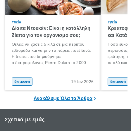
Υγεία
Υγεία
Δίαιτα Ντουκάν: Είναι η κατάλληλη
Κρεατοφαγ
δίαιτα για τον οργανισμό σου;
και Κατά 
Θέλεις να χάσεις 5 κιλά σε μία περίπου
Πόσο εύκολα
εβδομάδα και να μην τα πάρεις ποτέ ξανά;
περισσότερε
Η δίαιτα που δημιούργησε
ερώτηση, η 
ο διατροφολόγος Pierre Dukan το 2000
«πολύ εύκο
μπορεί να δώσει τέτοιες υποσχέσεις.
τρώω κρέας
Χαμηλές σε λιπαρά πηγές πρωτεϊνών,
ελάχιστοι εί
δημητριακά ολικής άλεσης, άφθονο νερό,
ακόμα λιγότε
19 Ιαν 2026
διατροφή
διατροφή
και ένας ημερήσιος περίπατος 20 λεπτών
γιατί θα πρ
είναι τα κλειδιά της.
τρώνε κρέας
Ανακάλυψε Όλα τα Άρθρα
Σχετικά με εμάς