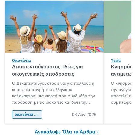
Οικογένεια
Υγεία
Δεκαπενταύγουστος: Ιδέες για
Κνησμός: 
οικογενειακές αποδράσεις
αντιμετωπ
Ο Δεκαπενταύγουστος είναι για πολλούς η
Ο κνησμός ε
κορυφαία στιγμή του ελληνικού
την ανάγκη 
καλοκαιριού: μια γιορτή που συνδυάζει την
αποτελεί έν
παράδοση με τις διακοπές και δίνει την
συμπτώματα
αφορμή για ταξίδια σε κάθε γωνιά της
άνθρωποι κά
03 Αύγ 2026
χώρας. Είτε πρόκειται για λίγες μέρες
οικογένεια & παιδί
πληροφορίες 
ξεγνοιασιάς είτε για μια σύντομη εξόρμηση.
καθώς μπορε
επιμένει για
Ανακάλυψε Όλα τα Άρθρα