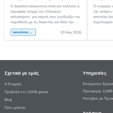
Ο Δεκαπενταύγουστος είναι για πολλούς η
Ο κνησμός ε
κορυφαία στιγμή του ελληνικού
την ανάγκη 
καλοκαιριού: μια γιορτή που συνδυάζει την
αποτελεί έν
παράδοση με τις διακοπές και δίνει την
συμπτώματα
αφορμή για ταξίδια σε κάθε γωνιά της
άνθρωποι κά
03 Αύγ 2026
χώρας. Είτε πρόκειται για λίγες μέρες
οικογένεια & παιδί
πληροφορίες
ξεγνοιασιάς είτε για μια σύντομη εξόρμηση.
καθώς μπορε
επιμένει γι
Σχετικά με εμάς
Υπηρεσίες
Επείγουσες Εργασ
Η Εταιρεία
Προσφορές 11888 
Προβολή στο 11888 giaola
Ραντεβού με Τεχνι
Blog
Όροι χρήσης