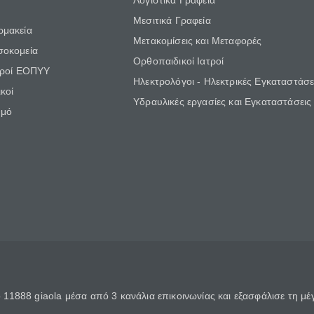
Λογιστικά Γραφεία
Μεσιτικά Γραφεία
ρμακεία
Μετακομίσεις και Μεταφορές
σοκομεία
Ορθοπαιδικοί Ιατροί
τροί ΕΟΠΥΥ
Ηλεκτρολόγοι - Ηλεκτρικές Εγκαταστάσε
κοί
Υδραυλικές εργασίες και Εγκαταστάσεις
θμό
11888 giaola μέσα από 3 κανάλια επικοινωνίας και εξασφάλισε τη μ