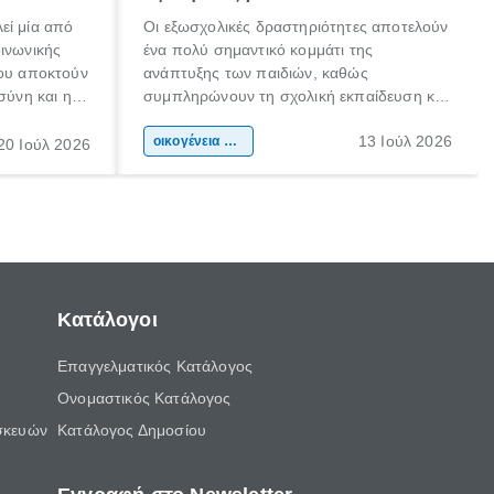
εί μία από
Οι εξωσχολικές δραστηριότητες αποτελούν
οινωνικής
ένα πολύ σημαντικό κομμάτι της
που αποκτούν
ανάπτυξης των παιδιών, καθώς
σύνη και η
συμπληρώνουν τη σχολική εκπαίδευση και
ιδιαίτερα
συμβάλλουν ουσιαστικά στη διαμόρφωση
13 Ιούλ 2026
κάθε
της προσωπικότητας, της κοινωνικότητας
οικογένεια & παιδί
20 Ιούλ 2026
ται από
και των δεξιοτήτων τους. Δεν είναι απλώς
ώσεις.
ένας τρόπος για να περνάει το παιδί τον
ελεύθερο χρόνο του.
Κατάλογοι
Επαγγελματικός Κατάλογος
Ονομαστικός Κατάλογος
σκευών
Κατάλογος Δημοσίου