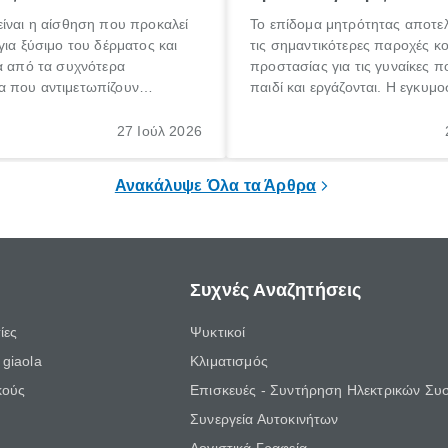
ίναι η αίσθηση που προκαλεί
Το επίδομα μητρότητας αποτελ
για ξύσιμο του δέρματος και
τις σημαντικότερες παροχές κ
α από τα συχνότερα
προστασίας για τις γυναίκες 
 που αντιμετωπίζουν
παιδί και εργάζονται. Η εγκυμο
θε ηλικίας. Πολλοί αναζητούν
γέννηση ενός παιδιού είναι μια 
 για το «κνησμός τι είναι»,
σημαντική περίοδος στη ζωή 
27 Ιούλ 2026
ί να εμφανιστεί ξαφνικά ή να
οικογένειας, η οποία συνοδεύε
α μεγάλο χρονικό διάστημα.
αυξημένες ανάγκες και υποχρε
Ανακάλυψε Όλα τα Άρθρα
Συχνές Αναζητήσεις
ίες
Ψυκτικοί
giaola
Κλιματισμός
κούς
Επισκευές - Συντήρηση Ηλεκτρικών Συ
Συνεργεία Αυτοκινήτων