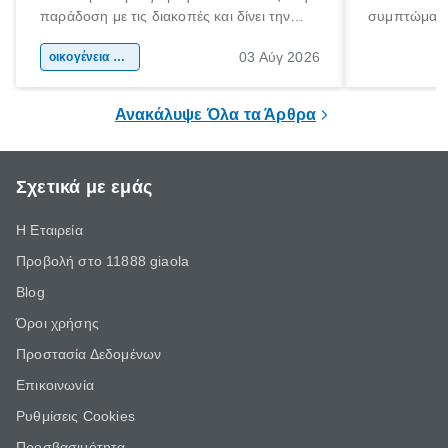
παράδοση με τις διακοπές και δίνει την
συμπτώματα
αφορμή για ταξίδια σε κάθε γωνιά της
άνθρωποι κά
03 Αύγ 2026
χώρας. Είτε πρόκειται για λίγες μέρες
οικογένεια & παιδί
πληροφορίες 
ξεγνοιασιάς είτε για μια σύντομη εξόρμηση.
καθώς μπορε
επιμένει για
Ανακάλυψε Όλα τα Άρθρα
Σχετικά με εμάς
Η Εταιρεία
Προβολή στο 11888 giaola
Blog
Όροι χρήσης
Προστασία Δεδομένων
Επικοινωνία
Ρυθμίσεις Cookies
Προσβασιμότητα