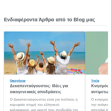
Ενδιαφέροντα Άρθρα από το Blog μας
Οικογένεια
Υγεία
Δεκαπενταύγουστος: Ιδέες για
Κνησμός: 
οικογενειακές αποδράσεις
αντιμετωπ
Ο Δεκαπενταύγουστος είναι για πολλούς η
Ο κνησμός ε
κορυφαία στιγμή του ελληνικού
την ανάγκη 
καλοκαιριού: μια γιορτή που συνδυάζει την
αποτελεί έν