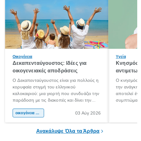
Οικογένεια
Υγεία
Δεκαπενταύγουστος: Ιδέες για
Κνησμός: 
οικογενειακές αποδράσεις
αντιμετωπ
Ο Δεκαπενταύγουστος είναι για πολλούς η
Ο κνησμός ε
κορυφαία στιγμή του ελληνικού
την ανάγκη 
καλοκαιριού: μια γιορτή που συνδυάζει την
αποτελεί έν
παράδοση με τις διακοπές και δίνει την
συμπτώματα
αφορμή για ταξίδια σε κάθε γωνιά της
άνθρωποι κά
03 Αύγ 2026
χώρας. Είτε πρόκειται για λίγες μέρες
οικογένεια & παιδί
πληροφορίες 
ξεγνοιασιάς είτε για μια σύντομη εξόρμηση.
καθώς μπορε
επιμένει για
Ανακάλυψε Όλα τα Άρθρα