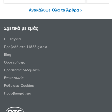
ξεγνοιασιάς είτε για μια σύντομη εξόρμηση.
καθώς μπορε
επιμένει για
Ανακάλυψε Όλα τα Άρθρα
Σχετικά με εμάς
Η Εταιρεία
Προβολή στο 11888 giaola
Blog
Όροι χρήσης
Προστασία Δεδομένων
Επικοινωνία
Ρυθμίσεις Cookies
Προσβασιμότητα