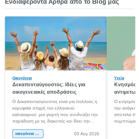
Ενδιαφέροντα Άρθρα από το Blog μας
Οικογένεια
Υγεία
Δεκαπενταύγουστος: Ιδέες για
Κνησμός: 
οικογενειακές αποδράσεις
αντιμετωπ
Ο Δεκαπενταύγουστος είναι για πολλούς η
Ο κνησμός ε
κορυφαία στιγμή του ελληνικού
την ανάγκη 
καλοκαιριού: μια γιορτή που συνδυάζει την
αποτελεί έν
παράδοση με τις διακοπές και δίνει την
συμπτώματα
αφορμή για ταξίδια σε κάθε γωνιά της
άνθρωποι κά
03 Αύγ 2026
χώρας. Είτε πρόκειται για λίγες μέρες
οικογένεια & παιδί
πληροφορίες 