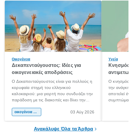
Οικογένεια
Υγεία
Δεκαπενταύγουστος: Ιδέες για
Κνησμός: 
οικογενειακές αποδράσεις
αντιμετωπ
Ο Δεκαπενταύγουστος είναι για πολλούς η
Ο κνησμός ε
κορυφαία στιγμή του ελληνικού
την ανάγκη 
καλοκαιριού: μια γιορτή που συνδυάζει την
αποτελεί έν
παράδοση με τις διακοπές και δίνει την
συμπτώματα
αφορμή για ταξίδια σε κάθε γωνιά της
άνθρωποι κά
03 Αύγ 2026
χώρας. Είτε πρόκειται για λίγες μέρες
οικογένεια & παιδί
πληροφορίες 
ξεγνοιασιάς είτε για μια σύντομη εξόρμηση.
καθώς μπορε
επιμένει για
Ανακάλυψε Όλα τα Άρθρα