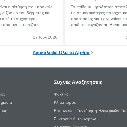
ίναι η αίσθηση που προκαλεί
Το επίδομα μητρότητας αποτελ
για ξύσιμο του δέρματος και
τις σημαντικότερες παροχές κ
α από τα συχνότερα
προστασίας για τις γυναίκες 
 που αντιμετωπίζουν
παιδί και εργάζονται. Η εγκυμο
θε ηλικίας. Πολλοί αναζητούν
γέννηση ενός παιδιού είναι μια 
 για το «κνησμός τι είναι»,
σημαντική περίοδος στη ζωή 
27 Ιούλ 2026
ί να εμφανιστεί ξαφνικά ή να
οικογένειας, η οποία συνοδεύε
α μεγάλο χρονικό διάστημα.
αυξημένες ανάγκες και υποχρε
Ανακάλυψε Όλα τα Άρθρα
Συχνές Αναζητήσεις
ίες
Ψυκτικοί
giaola
Κλιματισμός
κούς
Επισκευές - Συντήρηση Ηλεκτρικών Συ
Συνεργεία Αυτοκινήτων