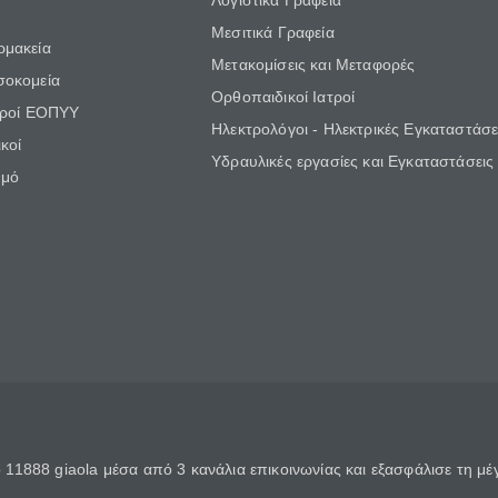
Λογιστικά Γραφεία
Μεσιτικά Γραφεία
ρμακεία
Μετακομίσεις και Μεταφορές
σοκομεία
Ορθοπαιδικοί Ιατροί
τροί ΕΟΠΥΥ
Ηλεκτρολόγοι - Ηλεκτρικές Εγκαταστάσε
κοί
Υδραυλικές εργασίες και Εγκαταστάσεις
θμό
11888 giaola μέσα από 3 κανάλια επικοινωνίας και εξασφάλισε τη μ