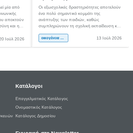
εί μία από
Οι εξωσχολικές δραστηριότητες αποτελούν
οινωνικής
ένα πολύ σημαντικό κομμάτι της
που αποκτούν
ανάπτυξης των παιδιών, καθώς
σύνη και η
συμπληρώνουν τη σχολική εκπαίδευση και
ιδιαίτερα
συμβάλλουν ουσιαστικά στη διαμόρφωση
13 Ιούλ 2026
κάθε
της προσωπικότητας, της κοινωνικότητας
οικογένεια & παιδί
20 Ιούλ 2026
ται από
και των δεξιοτήτων τους. Δεν είναι απλώς
ώσεις.
ένας τρόπος για να περνάει το παιδί τον
ελεύθερο χρόνο του.
Κατάλογοι
Επαγγελματικός Κατάλογος
Ονομαστικός Κατάλογος
σκευών
Κατάλογος Δημοσίου