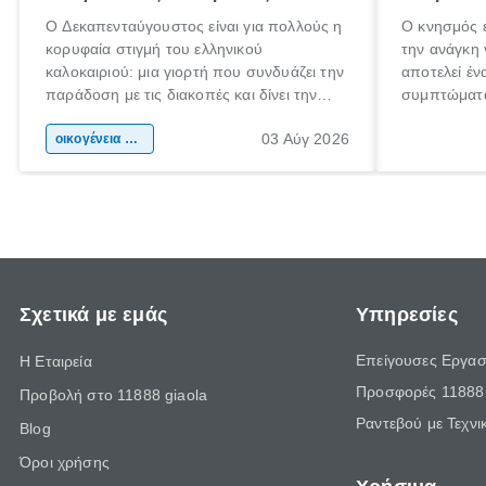
Ο Δεκαπενταύγουστος είναι για πολλούς η
Ο κνησμός ε
κορυφαία στιγμή του ελληνικού
την ανάγκη 
καλοκαιριού: μια γιορτή που συνδυάζει την
αποτελεί έν
παράδοση με τις διακοπές και δίνει την
συμπτώματα
αφορμή για ταξίδια σε κάθε γωνιά της
άνθρωποι κά
03 Αύγ 2026
χώρας. Είτε πρόκειται για λίγες μέρες
οικογένεια & παιδί
πληροφορίες
ξεγνοιασιάς είτε για μια σύντομη εξόρμηση.
καθώς μπορε
επιμένει γι
Σχετικά με εμάς
Υπηρεσίες
Επείγουσες Εργασ
Η Εταιρεία
Προσφορές 11888 
Προβολή στο 11888 giaola
Ραντεβού με Τεχνι
Blog
Όροι χρήσης