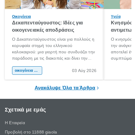
Οικογένεια
Υγεία
Δεκαπενταύγουστος: Ιδέες για
Κνησμός: 
οικογενειακές αποδράσεις
αντιμετωπ
Ο Δεκαπενταύγουστος είναι για πολλούς η
Ο κνησμός ε
κορυφαία στιγμή του ελληνικού
την ανάγκη 
καλοκαιριού: μια γιορτή που συνδυάζει την
αποτελεί έν
παράδοση με τις διακοπές και δίνει την
συμπτώματα
αφορμή για ταξίδια σε κάθε γωνιά της
άνθρωποι κά
03 Αύγ 2026
χώρας. Είτε πρόκειται για λίγες μέρες
οικογένεια & παιδί
πληροφορίες 
ξεγνοιασιάς είτε για μια σύντομη εξόρμηση.
καθώς μπορε
επιμένει για
Ανακάλυψε Όλα τα Άρθρα
Σχετικά με εμάς
Η Εταιρεία
Προβολή στο 11888 giaola