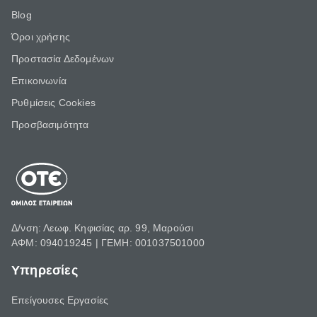
Blog
Όροι χρήσης
Προστασία Δεδομένων
Επικοινωνία
Ρυθμίσεις Cookies
Προσβασιμότητα
Δ/νση: Λεωφ. Κηφισίας αρ. 99, Μαρούσι
ΑΦΜ: 094019245 | ΓΕΜΗ: 001037501000
Υπηρεσίες
Επείγουσες Εργασίες