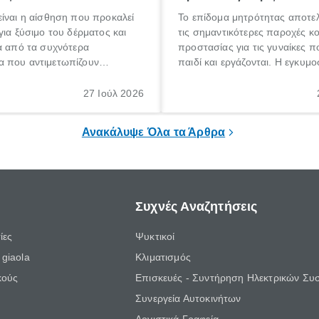
ίναι η αίσθηση που προκαλεί
Το επίδομα μητρότητας αποτελ
για ξύσιμο του δέρματος και
τις σημαντικότερες παροχές κ
α από τα συχνότερα
προστασίας για τις γυναίκες 
 που αντιμετωπίζουν
παιδί και εργάζονται. Η εγκυμο
θε ηλικίας. Πολλοί αναζητούν
γέννηση ενός παιδιού είναι μια 
 για το «κνησμός τι είναι»,
σημαντική περίοδος στη ζωή 
27 Ιούλ 2026
ί να εμφανιστεί ξαφνικά ή να
οικογένειας, η οποία συνοδεύε
α μεγάλο χρονικό διάστημα.
αυξημένες ανάγκες και υποχρε
Ανακάλυψε Όλα τα Άρθρα
Συχνές Αναζητήσεις
ίες
Ψυκτικοί
giaola
Κλιματισμός
κούς
Επισκευές - Συντήρηση Ηλεκτρικών Συ
Συνεργεία Αυτοκινήτων