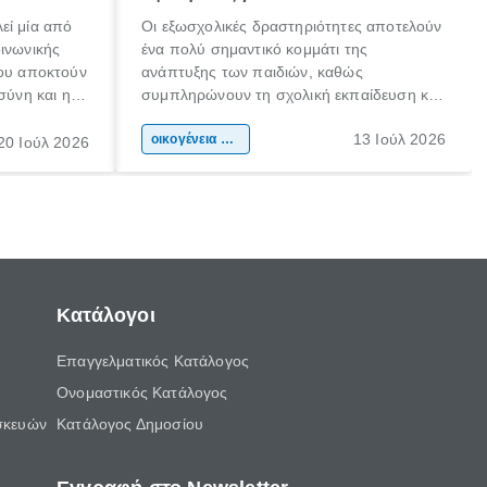
εί μία από
Οι εξωσχολικές δραστηριότητες αποτελούν
οινωνικής
ένα πολύ σημαντικό κομμάτι της
που αποκτούν
ανάπτυξης των παιδιών, καθώς
σύνη και η
συμπληρώνουν τη σχολική εκπαίδευση και
ιδιαίτερα
συμβάλλουν ουσιαστικά στη διαμόρφωση
13 Ιούλ 2026
κάθε
της προσωπικότητας, της κοινωνικότητας
οικογένεια & παιδί
20 Ιούλ 2026
ται από
και των δεξιοτήτων τους. Δεν είναι απλώς
ώσεις.
ένας τρόπος για να περνάει το παιδί τον
ελεύθερο χρόνο του.
Κατάλογοι
Επαγγελματικός Κατάλογος
Ονομαστικός Κατάλογος
σκευών
Κατάλογος Δημοσίου