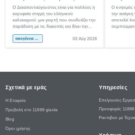
Ο Δεκαπενταύγουστος είναι για πολλούς η
Ο κνησμός ε
κορυφαία στιγμή του ελληνικού
την ανάγκη 
καλοκαιριού: μια γιορτή που συνδυάζει την
αποτελεί έν
παράδοση με τις διακοπές και δίνει την
συμπτώματα
αφορμή για ταξίδια σε κάθε γωνιά της
άνθρωποι κά
03 Αύγ 2026
χώρας. Είτε πρόκειται για λίγες μέρες
οικογένεια & παιδί
πληροφορίες
ξεγνοιασιάς είτε για μια σύντομη εξόρμηση.
καθώς μπορε
επιμένει γι
Σχετικά με εμάς
Υπηρεσίες
Επείγουσες Εργασ
Η Εταιρεία
Προσφορές 11888 
Προβολή στο 11888 giaola
Ραντεβού με Τεχνι
Blog
Όροι χρήσης