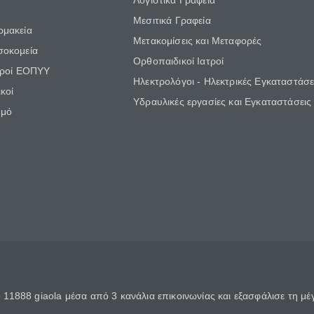
Λογιστικά Γραφεία
Μεσιτικά Γραφεία
ρμακεία
Μετακομίσεις και Μεταφορές
σοκομεία
Ορθοπαιδικοί Ιατροί
τροί ΕΟΠΥΥ
Ηλεκτρολόγοι - Ηλεκτρικές Εγκαταστάσε
κοί
Υδραυλικές εργασίες και Εγκαταστάσεις
θμό
11888 giaola μέσα από 3 κανάλια επικοινωνίας και εξασφάλισε τη μ