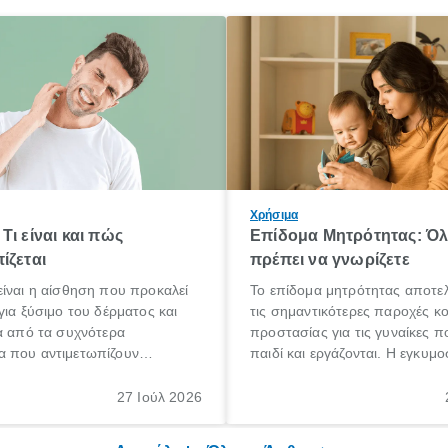
Χρήσιμα
Τι είναι και πώς
Επίδομα Μητρότητας: Ό
ίζεται
πρέπει να γνωρίζετε
ίναι η αίσθηση που προκαλεί
Το επίδομα μητρότητας αποτελ
για ξύσιμο του δέρματος και
τις σημαντικότερες παροχές κ
α από τα συχνότερα
προστασίας για τις γυναίκες 
 που αντιμετωπίζουν
παιδί και εργάζονται. Η εγκυμο
θε ηλικίας. Πολλοί αναζητούν
γέννηση ενός παιδιού είναι μια 
 για το «κνησμός τι είναι»,
σημαντική περίοδος στη ζωή 
27 Ιούλ 2026
ί να εμφανιστεί ξαφνικά ή να
οικογένειας, η οποία συνοδεύε
α μεγάλο χρονικό διάστημα.
αυξημένες ανάγκες και υποχρε