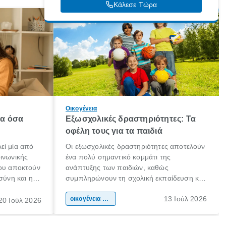
Κάλεσε Τώρα
Οικογένεια
λα όσα
Εξωσχολικές δραστηριότητες: Τα
οφέλη τους για τα παιδιά
εί μία από
Οι εξωσχολικές δραστηριότητες αποτελούν
οινωνικής
ένα πολύ σημαντικό κομμάτι της
που αποκτούν
ανάπτυξης των παιδιών, καθώς
σύνη και η
συμπληρώνουν τη σχολική εκπαίδευση και
ιδιαίτερα
συμβάλλουν ουσιαστικά στη διαμόρφωση
13 Ιούλ 2026
κάθε
της προσωπικότητας, της κοινωνικότητας
οικογένεια & παιδί
20 Ιούλ 2026
ται από
και των δεξιοτήτων τους. Δεν είναι απλώς
ώσεις.
ένας τρόπος για να περνάει το παιδί τον