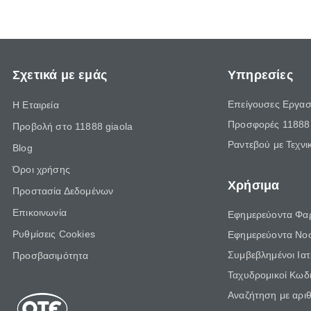
Σχετικά με εμάς
Υπηρεσίες
Επείγουσες Εργασ
Η Εταιρεία
Προσφορές 11888 
Προβολή στο 11888 giaola
Ραντεβού με Τεχνι
Blog
Όροι χρήσης
Χρήσιμα
Προστασία Δεδομένων
Επικοινωνία
Εφημερεύοντα Φα
Ρυθμίσεις Cookies
Εφημερεύοντα Νο
Συμβεβλημένοι Ια
Προσβασιμότητα
Ταχυδρομικοί Κωδι
Αναζήτηση με αρι