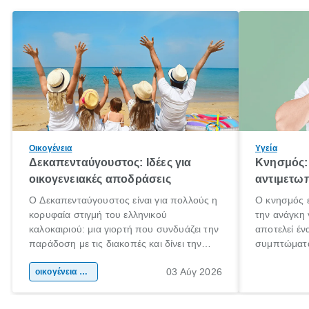
Οικογένεια
Υγεία
Δεκαπενταύγουστος: Ιδέες για
Κνησμός: 
οικογενειακές αποδράσεις
αντιμετωπ
Ο Δεκαπενταύγουστος είναι για πολλούς η
Ο κνησμός ε
κορυφαία στιγμή του ελληνικού
την ανάγκη 
καλοκαιριού: μια γιορτή που συνδυάζει την
αποτελεί έν
παράδοση με τις διακοπές και δίνει την
συμπτώματα
αφορμή για ταξίδια σε κάθε γωνιά της
άνθρωποι κά
03 Αύγ 2026
χώρας. Είτε πρόκειται για λίγες μέρες
οικογένεια & παιδί
πληροφορίες
ξεγνοιασιάς είτε για μια σύντομη εξόρμηση.
καθώς μπορε
επιμένει γι