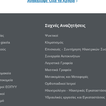
Ανακάλυψε Όλα τα Άρθρα
Συχνές Αναζητήσεις
ίες
Ψυκτικοί
giaola
Κλιματισμός
κούς
Επισκευές - Συντήρηση Ηλεκτρικών Συ
Συνεργεία Αυτοκινήτων
Λογιστικά Γραφεία
Μεσιτικά Γραφεία
ρμακεία
Μετακομίσεις και Μεταφορές
σοκομεία
Ορθοπαιδικοί Ιατροί
τροί ΕΟΠΥΥ
Ηλεκτρολόγοι - Ηλεκτρικές Εγκαταστάσε
κοί
Υδραυλικές εργασίες και Εγκαταστάσεις
θμό