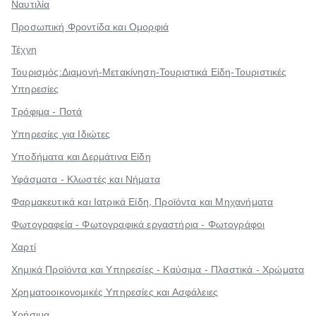
Ναυτιλία
Προσωπική Φροντίδα και Ομορφιά
Τέχνη
Τουρισμός:Διαμονή-Μετακίνηση-Τουριστικά Είδη-Τουριστικές
Υπηρεσίες
Τρόφιμα - Ποτά
Υπηρεσίες για Ιδιώτες
Υποδήματα και Δερμάτινα Είδη
Υφάσματα - Κλωστές και Νήματα
Φαρμακευτικά και Ιατρικά Είδη, Προϊόντα και Μηχανήματα
Φωτογραφεία - Φωτογραφικά εργαστήρια - Φωτογράφοι
Χαρτί
Χημικά Προϊόντα και Υπηρεσίες - Καύσιμα - Πλαστικά - Χρώματα
Χρηματοοικονομικές Υπηρεσίες και Ασφάλειες
Χρήσιμα