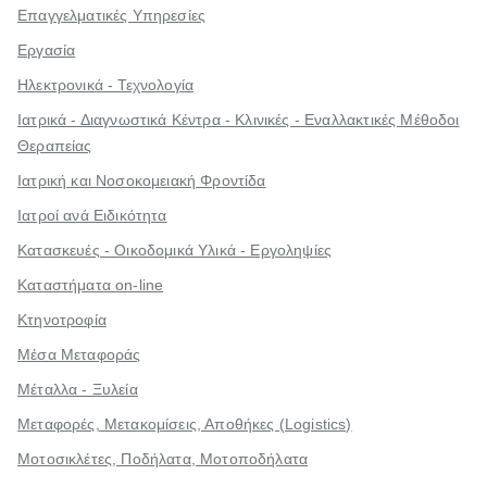
Επαγγελματικές Υπηρεσίες
Εργασία
Ηλεκτρονικά - Τεχνολογία
Ιατρικά - Διαγνωστικά Κέντρα - Κλινικές - Εναλλακτικές Μέθοδοι
Θεραπείας
Ιατρική και Νοσοκομειακή Φροντίδα
Ιατροί ανά Ειδικότητα
Κατασκευές - Οικοδομικά Υλικά - Εργοληψίες
Καταστήματα on-line
Κτηνοτροφία
Μέσα Μεταφοράς
Μέταλλα - Ξυλεία
Μεταφορές, Μετακομίσεις, Αποθήκες (Logistics)
Μοτοσικλέτες, Ποδήλατα, Μοτοποδήλατα