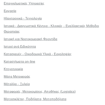
Επαγγελματικές Υπηρεσίες
Εργασία
Ηλεκτρονικά - Τεχνολογία
Ιατρικά - Διαγνωστικά Κέντρα - Κλινικές - Εναλλακτικές Μέθοδοι
Θεραπείας
Ιατρική και Νοσοκομειακή Φροντίδα
Ιατροί ανά Ειδικότητα
Κατασκευές - Οικοδομικά Υλικά - Εργοληψίες
Καταστήματα on-line
Κτηνοτροφία
Μέσα Μεταφοράς
Μέταλλα - Ξυλεία
Μεταφορές, Μετακομίσεις, Αποθήκες (Logistics)
Μοτοσικλέτες, Ποδήλατα, Μοτοποδήλατα