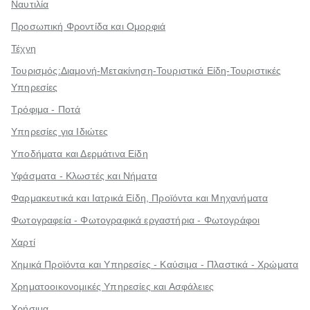
Ναυτιλία
Προσωπική Φροντίδα και Ομορφιά
Τέχνη
Τουρισμός:Διαμονή-Μετακίνηση-Τουριστικά Είδη-Τουριστικές
Υπηρεσίες
Τρόφιμα - Ποτά
Υπηρεσίες για Ιδιώτες
Υποδήματα και Δερμάτινα Είδη
Υφάσματα - Κλωστές και Νήματα
Φαρμακευτικά και Ιατρικά Είδη, Προϊόντα και Μηχανήματα
Φωτογραφεία - Φωτογραφικά εργαστήρια - Φωτογράφοι
Χαρτί
Χημικά Προϊόντα και Υπηρεσίες - Καύσιμα - Πλαστικά - Χρώματα
Χρηματοοικονομικές Υπηρεσίες και Ασφάλειες
Χρήσιμα