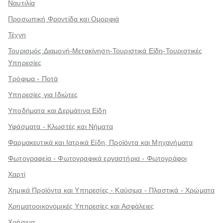
Ναυτιλία
Προσωπική Φροντίδα και Ομορφιά
Τέχνη
Τουρισμός:Διαμονή-Μετακίνηση-Τουριστικά Είδη-Τουριστικές
Υπηρεσίες
Τρόφιμα - Ποτά
Υπηρεσίες για Ιδιώτες
Υποδήματα και Δερμάτινα Είδη
Υφάσματα - Κλωστές και Νήματα
Φαρμακευτικά και Ιατρικά Είδη, Προϊόντα και Μηχανήματα
Φωτογραφεία - Φωτογραφικά εργαστήρια - Φωτογράφοι
Χαρτί
Χημικά Προϊόντα και Υπηρεσίες - Καύσιμα - Πλαστικά - Χρώματα
Χρηματοοικονομικές Υπηρεσίες και Ασφάλειες
Χρήσιμα