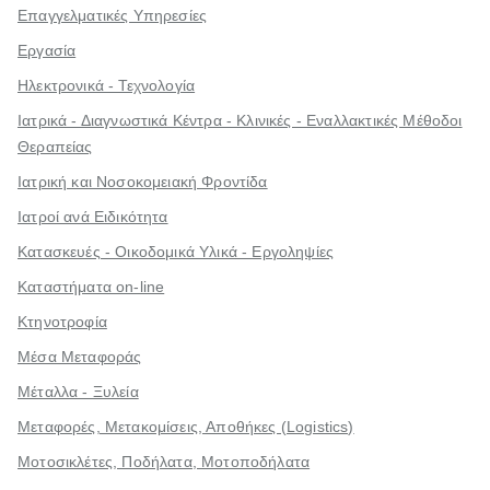
Επαγγελματικές Υπηρεσίες
Εργασία
Ηλεκτρονικά - Τεχνολογία
Ιατρικά - Διαγνωστικά Κέντρα - Κλινικές - Εναλλακτικές Μέθοδοι
Θεραπείας
Ιατρική και Νοσοκομειακή Φροντίδα
Ιατροί ανά Ειδικότητα
Κατασκευές - Οικοδομικά Υλικά - Εργοληψίες
Καταστήματα on-line
Κτηνοτροφία
Μέσα Μεταφοράς
Μέταλλα - Ξυλεία
Μεταφορές, Μετακομίσεις, Αποθήκες (Logistics)
Μοτοσικλέτες, Ποδήλατα, Μοτοποδήλατα