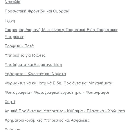
Ναυτιλία
Προσωπική Φροντίδα και Ομορφιά
Τέχνη
Τουρισμός:Διαμονή-Μετακίνηση-Τουριστικά Είδη-Τουριστικές
Υπηρεσίες
Τρόφιμα - Ποτά
Υπηρεσίες για Ιδιώτες
Υποδήματα και Δερμάτινα Είδη
Υφάσματα - Κλωστές και Νήματα
Φαρμακευτικά και Ιατρικά Είδη, Προϊόντα και Μηχανήματα
Φωτογραφεία - Φωτογραφικά εργαστήρια - Φωτογράφοι
Χαρτί
Χημικά Προϊόντα και Υπηρεσίες - Καύσιμα - Πλαστικά - Χρώματα
Χρηματοοικονομικές Υπηρεσίες και Ασφάλειες
Χρήσιμα