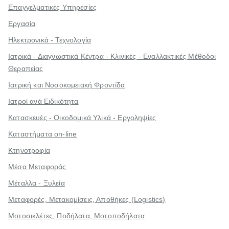
Επαγγελματικές Υπηρεσίες
Εργασία
Ηλεκτρονικά - Τεχνολογία
Ιατρικά - Διαγνωστικά Κέντρα - Κλινικές - Εναλλακτικές Μέθοδοι
Θεραπείας
Ιατρική και Νοσοκομειακή Φροντίδα
Ιατροί ανά Ειδικότητα
Κατασκευές - Οικοδομικά Υλικά - Εργοληψίες
Καταστήματα on-line
Κτηνοτροφία
Μέσα Μεταφοράς
Μέταλλα - Ξυλεία
Μεταφορές, Μετακομίσεις, Αποθήκες (Logistics)
Μοτοσικλέτες, Ποδήλατα, Μοτοποδήλατα