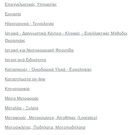
Επαγγελματικές Υπηρεσίες
Εργασία
Ηλεκτρονικά - Τεχνολογία
Ιατρικά - Διαγνωστικά Κέντρα - Κλινικές - Εναλλακτικές Μέθοδοι
Θεραπείας
Ιατρική και Νοσοκομειακή Φροντίδα
Ιατροί ανά Ειδικότητα
Κατασκευές - Οικοδομικά Υλικά - Εργοληψίες
Καταστήματα on-line
Κτηνοτροφία
Μέσα Μεταφοράς
Μέταλλα - Ξυλεία
Μεταφορές, Μετακομίσεις, Αποθήκες (Logistics)
Μοτοσικλέτες, Ποδήλατα, Μοτοποδήλατα