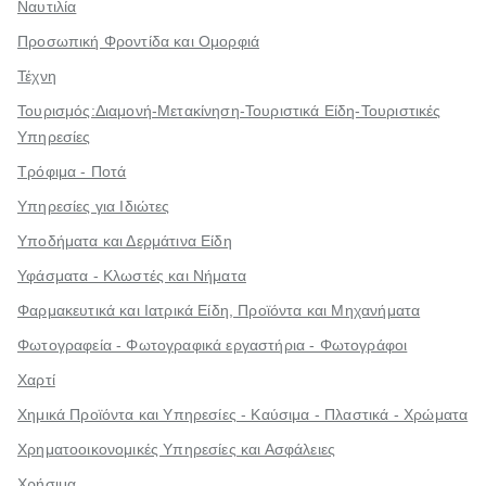
Ναυτιλία
Προσωπική Φροντίδα και Ομορφιά
Τέχνη
Τουρισμός:Διαμονή-Μετακίνηση-Τουριστικά Είδη-Τουριστικές
Υπηρεσίες
Τρόφιμα - Ποτά
Υπηρεσίες για Ιδιώτες
Υποδήματα και Δερμάτινα Είδη
Υφάσματα - Κλωστές και Νήματα
Φαρμακευτικά και Ιατρικά Είδη, Προϊόντα και Μηχανήματα
Φωτογραφεία - Φωτογραφικά εργαστήρια - Φωτογράφοι
Χαρτί
Χημικά Προϊόντα και Υπηρεσίες - Καύσιμα - Πλαστικά - Χρώματα
Χρηματοοικονομικές Υπηρεσίες και Ασφάλειες
Χρήσιμα