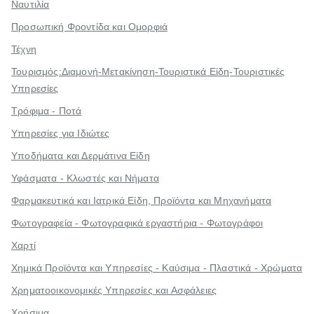
Ναυτιλία
Προσωπική Φροντίδα και Ομορφιά
Τέχνη
Τουρισμός:Διαμονή-Μετακίνηση-Τουριστικά Είδη-Τουριστικές
Υπηρεσίες
Τρόφιμα - Ποτά
Υπηρεσίες για Ιδιώτες
Υποδήματα και Δερμάτινα Είδη
Υφάσματα - Κλωστές και Νήματα
Φαρμακευτικά και Ιατρικά Είδη, Προϊόντα και Μηχανήματα
Φωτογραφεία - Φωτογραφικά εργαστήρια - Φωτογράφοι
Χαρτί
Χημικά Προϊόντα και Υπηρεσίες - Καύσιμα - Πλαστικά - Χρώματα
Χρηματοοικονομικές Υπηρεσίες και Ασφάλειες
Χρήσιμα