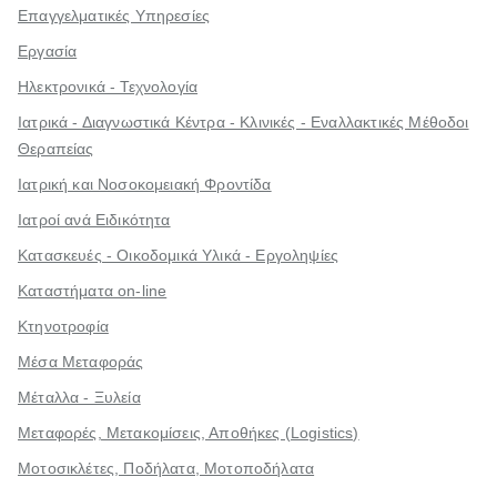
Επαγγελματικές Υπηρεσίες
Εργασία
Ηλεκτρονικά - Τεχνολογία
Ιατρικά - Διαγνωστικά Κέντρα - Κλινικές - Εναλλακτικές Μέθοδοι
Θεραπείας
Ιατρική και Νοσοκομειακή Φροντίδα
Ιατροί ανά Ειδικότητα
Κατασκευές - Οικοδομικά Υλικά - Εργοληψίες
Καταστήματα on-line
Κτηνοτροφία
Μέσα Μεταφοράς
Μέταλλα - Ξυλεία
Μεταφορές, Μετακομίσεις, Αποθήκες (Logistics)
Μοτοσικλέτες, Ποδήλατα, Μοτοποδήλατα