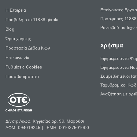
Επείγουσες Εργασ
Η Εταιρεία
Προσφορές 11888 
Προβολή στο 11888 giaola
Ραντεβού με Τεχνι
Blog
Όροι χρήσης
Χρήσιμα
Προστασία Δεδομένων
Επικοινωνία
Εφημερεύοντα Φα
Ρυθμίσεις Cookies
Εφημερεύοντα Νο
Συμβεβλημένοι Ια
Προσβασιμότητα
Ταχυδρομικοί Κωδι
Αναζήτηση με αρι
Δ/νση: Λεωφ. Κηφισίας αρ. 99, Μαρούσι
ΑΦΜ: 094019245 | ΓΕΜΗ: 001037501000