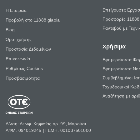
Επείγουσες Εργασ
Η Εταιρεία
Προσφορές 11888 
Προβολή στο 11888 giaola
Ραντεβού με Τεχνι
Blog
Όροι χρήσης
Χρήσιμα
Προστασία Δεδομένων
Επικοινωνία
Εφημερεύοντα Φα
Ρυθμίσεις Cookies
Εφημερεύοντα Νο
Συμβεβλημένοι Ια
Προσβασιμότητα
Ταχυδρομικοί Κωδι
Αναζήτηση με αρι
Δ/νση: Λεωφ. Κηφισίας αρ. 99, Μαρούσι
ΑΦΜ: 094019245 | ΓΕΜΗ: 001037501000