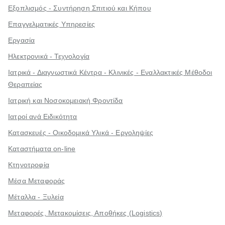
Εξοπλισμός - Συντήρηση Σπιτιού και Κήπου
Επαγγελματικές Υπηρεσίες
Εργασία
Ηλεκτρονικά - Τεχνολογία
Ιατρικά - Διαγνωστικά Κέντρα - Κλινικές - Εναλλακτικές Μέθοδοι
Θεραπείας
Ιατρική και Νοσοκομειακή Φροντίδα
Ιατροί ανά Ειδικότητα
Κατασκευές - Οικοδομικά Υλικά - Εργοληψίες
Καταστήματα on-line
Κτηνοτροφία
Μέσα Μεταφοράς
Μέταλλα - Ξυλεία
Μεταφορές, Μετακομίσεις, Αποθήκες (Logistics)