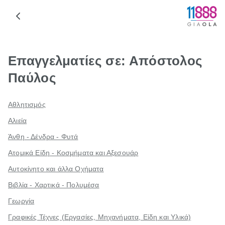
Επαγγελματίες σε: Απόστολος
Παύλος
Αθλητισμός
Αλιεία
Άνθη - Δένδρα - Φυτά
Ατομικά Είδη - Κοσμήματα και Αξεσουάρ
Αυτοκίνητο και άλλα Οχήματα
Βιβλία - Χαρτικά - Πολυμέσα
Γεωργία
Γραφικές Τέχνες (Εργασίες, Μηχανήματα, Είδη και Υλικά)