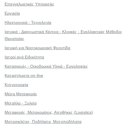
Επαγγελματικές Υπηρεσίες
Εργασία
Ηλεκτρονικά - Τεχνολογία
Ιατρικά - Διαγνωστικά Κέντρα - Κλινικές - Εναλλακτικές Μέθοδοι
Θεραπείας
Ιατρική και Νοσοκομειακή Φροντίδα
Ιατροί ανά Ειδικότητα
Κατασκευές - Οικοδομικά Υλικά - Εργοληψίες
Καταστήματα on-line
Κτηνοτροφία
Μέσα Μεταφοράς
Μέταλλα - Ξυλεία
Μεταφορές, Μετακομίσεις, Αποθήκες (Logistics)
Μοτοσικλέτες, Ποδήλατα, Μοτοποδήλατα