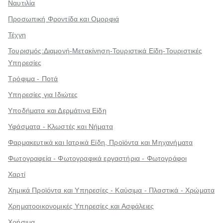
Ναυτιλία
Προσωπική Φροντίδα και Ομορφιά
Τέχνη
Τουρισμός:Διαμονή-Μετακίνηση-Τουριστικά Είδη-Τουριστικές
Υπηρεσίες
Τρόφιμα - Ποτά
Υπηρεσίες για Ιδιώτες
Υποδήματα και Δερμάτινα Είδη
Υφάσματα - Κλωστές και Νήματα
Φαρμακευτικά και Ιατρικά Είδη, Προϊόντα και Μηχανήματα
Φωτογραφεία - Φωτογραφικά εργαστήρια - Φωτογράφοι
Χαρτί
Χημικά Προϊόντα και Υπηρεσίες - Καύσιμα - Πλαστικά - Χρώματα
Χρηματοοικονομικές Υπηρεσίες και Ασφάλειες
Χρήσιμα