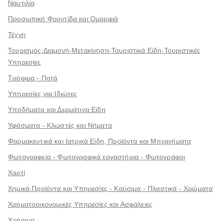
Ναυτιλία
Προσωπική Φροντίδα και Ομορφιά
Τέχνη
Τουρισμός:Διαμονή-Μετακίνηση-Τουριστικά Είδη-Τουριστικές
Υπηρεσίες
Τρόφιμα - Ποτά
Υπηρεσίες για Ιδιώτες
Υποδήματα και Δερμάτινα Είδη
Υφάσματα - Κλωστές και Νήματα
Φαρμακευτικά και Ιατρικά Είδη, Προϊόντα και Μηχανήματα
Φωτογραφεία - Φωτογραφικά εργαστήρια - Φωτογράφοι
Χαρτί
Χημικά Προϊόντα και Υπηρεσίες - Καύσιμα - Πλαστικά - Χρώματα
Χρηματοοικονομικές Υπηρεσίες και Ασφάλειες
Χρήσιμα