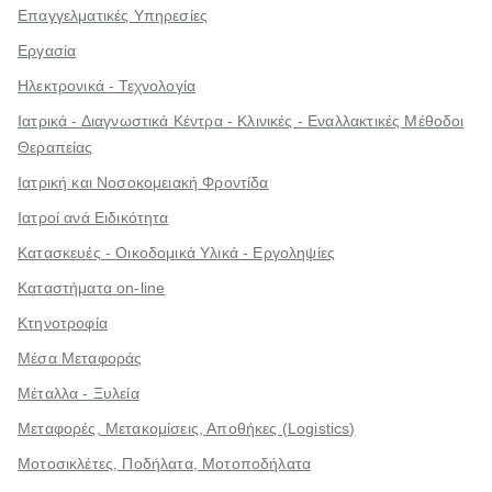
Επαγγελματικές Υπηρεσίες
Εργασία
Ηλεκτρονικά - Τεχνολογία
Ιατρικά - Διαγνωστικά Κέντρα - Κλινικές - Εναλλακτικές Μέθοδοι
Θεραπείας
Ιατρική και Νοσοκομειακή Φροντίδα
Ιατροί ανά Ειδικότητα
Κατασκευές - Οικοδομικά Υλικά - Εργοληψίες
Καταστήματα on-line
Κτηνοτροφία
Μέσα Μεταφοράς
Μέταλλα - Ξυλεία
Μεταφορές, Μετακομίσεις, Αποθήκες (Logistics)
Μοτοσικλέτες, Ποδήλατα, Μοτοποδήλατα