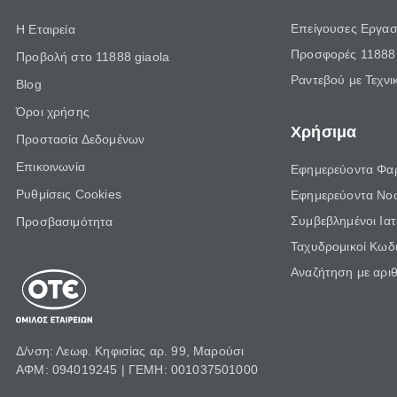
Επείγουσες Εργασ
Η Εταιρεία
Προσφορές 11888 
Προβολή στο 11888 giaola
Ραντεβού με Τεχνι
Blog
Όροι χρήσης
Χρήσιμα
Προστασία Δεδομένων
Επικοινωνία
Εφημερεύοντα Φα
Ρυθμίσεις Cookies
Εφημερεύοντα Νο
Συμβεβλημένοι Ια
Προσβασιμότητα
Ταχυδρομικοί Κωδι
Αναζήτηση με αρι
Δ/νση: Λεωφ. Κηφισίας αρ. 99, Μαρούσι
ΑΦΜ: 094019245 | ΓΕΜΗ: 001037501000