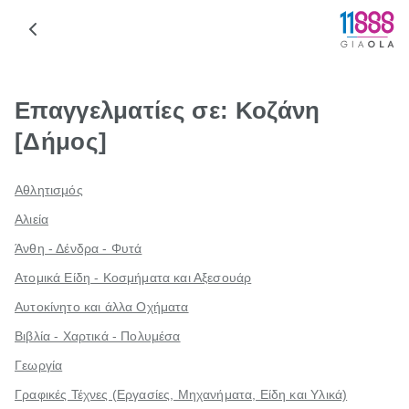
Επαγγελματίες σε: Κοζάνη
[Δήμος]
Αθλητισμός
Αλιεία
Άνθη - Δένδρα - Φυτά
Ατομικά Είδη - Κοσμήματα και Αξεσουάρ
Αυτοκίνητο και άλλα Οχήματα
Βιβλία - Χαρτικά - Πολυμέσα
Γεωργία
Γραφικές Τέχνες (Εργασίες, Μηχανήματα, Είδη και Υλικά)