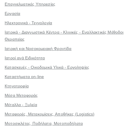
Επαγγελματικές Υπηρεσίες
Εργασία
Ηλεκτρονικά - Τεχνολογία
Ιατρικά - Διαγνωστικά Κέντρα - Κλινικές - Εναλλακτικές Μέθοδοι
Θεραπείας
Ιατρική και Νοσοκομειακή Φροντίδα
Ιατροί ανά Ειδικότητα
Κατασκευές - Οικοδομικά Υλικά - Εργοληψίες
Καταστήματα on-line
Κτηνοτροφία
Μέσα Μεταφοράς
Μέταλλα - Ξυλεία
Μεταφορές, Μετακομίσεις, Αποθήκες (Logistics)
Μοτοσικλέτες, Ποδήλατα, Μοτοποδήλατα