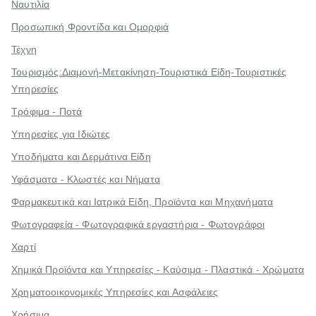
Ναυτιλία
Προσωπική Φροντίδα και Ομορφιά
Τέχνη
Τουρισμός:Διαμονή-Μετακίνηση-Τουριστικά Είδη-Τουριστικές
Υπηρεσίες
Τρόφιμα - Ποτά
Υπηρεσίες για Ιδιώτες
Υποδήματα και Δερμάτινα Είδη
Υφάσματα - Κλωστές και Νήματα
Φαρμακευτικά και Ιατρικά Είδη, Προϊόντα και Μηχανήματα
Φωτογραφεία - Φωτογραφικά εργαστήρια - Φωτογράφοι
Χαρτί
Χημικά Προϊόντα και Υπηρεσίες - Καύσιμα - Πλαστικά - Χρώματα
Χρηματοοικονομικές Υπηρεσίες και Ασφάλειες
Χρήσιμα