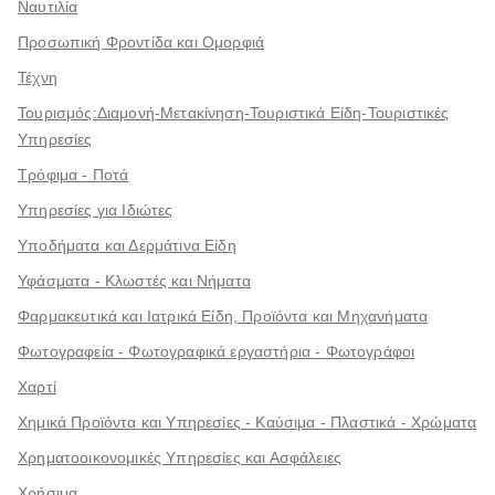
Ναυτιλία
Προσωπική Φροντίδα και Ομορφιά
Τέχνη
Τουρισμός:Διαμονή-Μετακίνηση-Τουριστικά Είδη-Τουριστικές
Υπηρεσίες
Τρόφιμα - Ποτά
Υπηρεσίες για Ιδιώτες
Υποδήματα και Δερμάτινα Είδη
Υφάσματα - Κλωστές και Νήματα
Φαρμακευτικά και Ιατρικά Είδη, Προϊόντα και Μηχανήματα
Φωτογραφεία - Φωτογραφικά εργαστήρια - Φωτογράφοι
Χαρτί
Χημικά Προϊόντα και Υπηρεσίες - Καύσιμα - Πλαστικά - Χρώματα
Χρηματοοικονομικές Υπηρεσίες και Ασφάλειες
Χρήσιμα