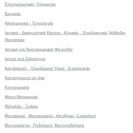
Επαγγελματικές Υπηρεσίες
Εργασία
Ηλεκτρονικά - Τεχνολογία
Ιατρικά - Διαγνωστικά Κέντρα - Κλινικές - Εναλλακτικές Μέθοδοι
Θεραπείας
Ιατρική και Νοσοκομειακή Φροντίδα
Ιατροί ανά Ειδικότητα
Κατασκευές - Οικοδομικά Υλικά - Εργοληψίες
Καταστήματα on-line
Κτηνοτροφία
Μέσα Μεταφοράς
Μέταλλα - Ξυλεία
Μεταφορές, Μετακομίσεις, Αποθήκες (Logistics)
Μοτοσικλέτες, Ποδήλατα, Μοτοποδήλατα