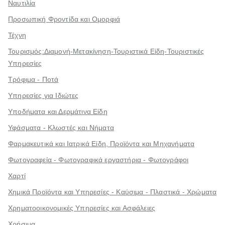
Ναυτιλία
Προσωπική Φροντίδα και Ομορφιά
Τέχνη
Τουρισμός:Διαμονή-Μετακίνηση-Τουριστικά Είδη-Τουριστικές
Υπηρεσίες
Τρόφιμα - Ποτά
Υπηρεσίες για Ιδιώτες
Υποδήματα και Δερμάτινα Είδη
Υφάσματα - Κλωστές και Νήματα
Φαρμακευτικά και Ιατρικά Είδη, Προϊόντα και Μηχανήματα
Φωτογραφεία - Φωτογραφικά εργαστήρια - Φωτογράφοι
Χαρτί
Χημικά Προϊόντα και Υπηρεσίες - Καύσιμα - Πλαστικά - Χρώματα
Χρηματοοικονομικές Υπηρεσίες και Ασφάλειες
Χρήσιμα