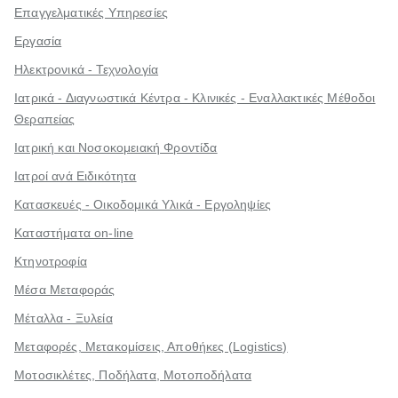
Επαγγελματικές Υπηρεσίες
Εργασία
Ηλεκτρονικά - Τεχνολογία
Ιατρικά - Διαγνωστικά Κέντρα - Κλινικές - Εναλλακτικές Μέθοδοι
Θεραπείας
Ιατρική και Νοσοκομειακή Φροντίδα
Ιατροί ανά Ειδικότητα
Κατασκευές - Οικοδομικά Υλικά - Εργοληψίες
Καταστήματα on-line
Κτηνοτροφία
Μέσα Μεταφοράς
Μέταλλα - Ξυλεία
Μεταφορές, Μετακομίσεις, Αποθήκες (Logistics)
Μοτοσικλέτες, Ποδήλατα, Μοτοποδήλατα