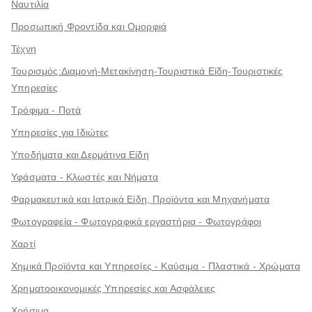
Ναυτιλία
Προσωπική Φροντίδα και Ομορφιά
Τέχνη
Τουρισμός:Διαμονή-Μετακίνηση-Τουριστικά Είδη-Τουριστικές
Υπηρεσίες
Τρόφιμα - Ποτά
Υπηρεσίες για Ιδιώτες
Υποδήματα και Δερμάτινα Είδη
Υφάσματα - Κλωστές και Νήματα
Φαρμακευτικά και Ιατρικά Είδη, Προϊόντα και Μηχανήματα
Φωτογραφεία - Φωτογραφικά εργαστήρια - Φωτογράφοι
Χαρτί
Χημικά Προϊόντα και Υπηρεσίες - Καύσιμα - Πλαστικά - Χρώματα
Χρηματοοικονομικές Υπηρεσίες και Ασφάλειες
Χρήσιμα