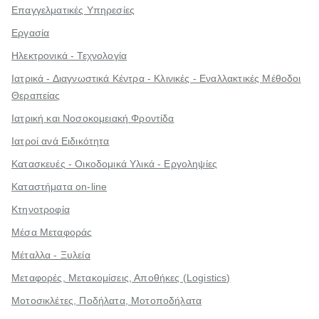
Επαγγελματικές Υπηρεσίες
Εργασία
Ηλεκτρονικά - Τεχνολογία
Ιατρικά - Διαγνωστικά Κέντρα - Κλινικές - Εναλλακτικές Μέθοδοι
Θεραπείας
Ιατρική και Νοσοκομειακή Φροντίδα
Ιατροί ανά Ειδικότητα
Κατασκευές - Οικοδομικά Υλικά - Εργοληψίες
Καταστήματα on-line
Κτηνοτροφία
Μέσα Μεταφοράς
Μέταλλα - Ξυλεία
Μεταφορές, Μετακομίσεις, Αποθήκες (Logistics)
Μοτοσικλέτες, Ποδήλατα, Μοτοποδήλατα