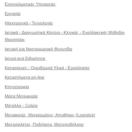
Επαγγελματικές Υπηρεσίες
Εργασία
Ηλεκτρονικά - Τεχνολογία
Ιατρικά - Διαγνωστικά Κέντρα - Κλινικές - Εναλλακτικές Μέθοδοι
Θεραπείας
Ιατρική και Νοσοκομειακή Φροντίδα
Ιατροί ανά Ειδικότητα
Κατασκευές - Οικοδομικά Υλικά - Εργοληψίες
Καταστήματα on-line
Κτηνοτροφία
Μέσα Μεταφοράς
Μέταλλα - Ξυλεία
Μεταφορές, Μετακομίσεις, Αποθήκες (Logistics)
Μοτοσικλέτες, Ποδήλατα, Μοτοποδήλατα