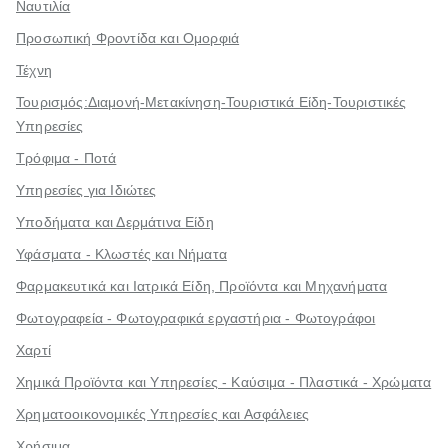
Ναυτιλία
Προσωπική Φροντίδα και Ομορφιά
Τέχνη
Τουρισμός:Διαμονή-Μετακίνηση-Τουριστικά Είδη-Τουριστικές
Υπηρεσίες
Τρόφιμα - Ποτά
Υπηρεσίες για Ιδιώτες
Υποδήματα και Δερμάτινα Είδη
Υφάσματα - Κλωστές και Νήματα
Φαρμακευτικά και Ιατρικά Είδη, Προϊόντα και Μηχανήματα
Φωτογραφεία - Φωτογραφικά εργαστήρια - Φωτογράφοι
Χαρτί
Χημικά Προϊόντα και Υπηρεσίες - Καύσιμα - Πλαστικά - Χρώματα
Χρηματοοικονομικές Υπηρεσίες και Ασφάλειες
Χρήσιμα