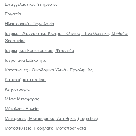
Επαγγελματικές Υπηρεσίες
Εργασία
Ηλεκτρονικά - Τεχνολογία
Ιατρικά - Διαγνωστικά Κέντρα - Κλινικές - Εναλλακτικές Μέθοδοι
Θεραπείας
Ιατρική και Νοσοκομειακή Φροντίδα
Ιατροί ανά Ειδικότητα
Κατασκευές - Οικοδομικά Υλικά - Εργοληψίες
Καταστήματα on-line
Κτηνοτροφία
Μέσα Μεταφοράς
Μέταλλα - Ξυλεία
Μεταφορές, Μετακομίσεις, Αποθήκες (Logistics)
Μοτοσικλέτες, Ποδήλατα, Μοτοποδήλατα