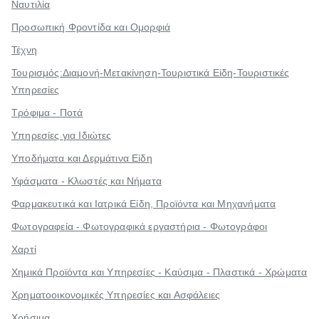
Ναυτιλία
Προσωπική Φροντίδα και Ομορφιά
Τέχνη
Τουρισμός:Διαμονή-Μετακίνηση-Τουριστικά Είδη-Τουριστικές
Υπηρεσίες
Τρόφιμα - Ποτά
Υπηρεσίες για Ιδιώτες
Υποδήματα και Δερμάτινα Είδη
Υφάσματα - Κλωστές και Νήματα
Φαρμακευτικά και Ιατρικά Είδη, Προϊόντα και Μηχανήματα
Φωτογραφεία - Φωτογραφικά εργαστήρια - Φωτογράφοι
Χαρτί
Χημικά Προϊόντα και Υπηρεσίες - Καύσιμα - Πλαστικά - Χρώματα
Χρηματοοικονομικές Υπηρεσίες και Ασφάλειες
Χρήσιμα