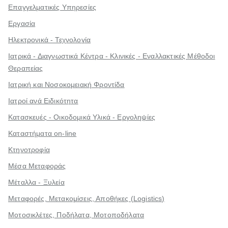
Επαγγελματικές Υπηρεσίες
Εργασία
Ηλεκτρονικά - Τεχνολογία
Ιατρικά - Διαγνωστικά Κέντρα - Κλινικές - Εναλλακτικές Μέθοδοι
Θεραπείας
Ιατρική και Νοσοκομειακή Φροντίδα
Ιατροί ανά Ειδικότητα
Κατασκευές - Οικοδομικά Υλικά - Εργοληψίες
Καταστήματα on-line
Κτηνοτροφία
Μέσα Μεταφοράς
Μέταλλα - Ξυλεία
Μεταφορές, Μετακομίσεις, Αποθήκες (Logistics)
Μοτοσικλέτες, Ποδήλατα, Μοτοποδήλατα