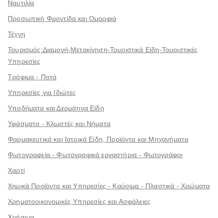
Ναυτιλία
Προσωπική Φροντίδα και Ομορφιά
Τέχνη
Τουρισμός:Διαμονή-Μετακίνηση-Τουριστικά Είδη-Τουριστικές
Υπηρεσίες
Τρόφιμα - Ποτά
Υπηρεσίες για Ιδιώτες
Υποδήματα και Δερμάτινα Είδη
Υφάσματα - Κλωστές και Νήματα
Φαρμακευτικά και Ιατρικά Είδη, Προϊόντα και Μηχανήματα
Φωτογραφεία - Φωτογραφικά εργαστήρια - Φωτογράφοι
Χαρτί
Χημικά Προϊόντα και Υπηρεσίες - Καύσιμα - Πλαστικά - Χρώματα
Χρηματοοικονομικές Υπηρεσίες και Ασφάλειες
Χρήσιμα